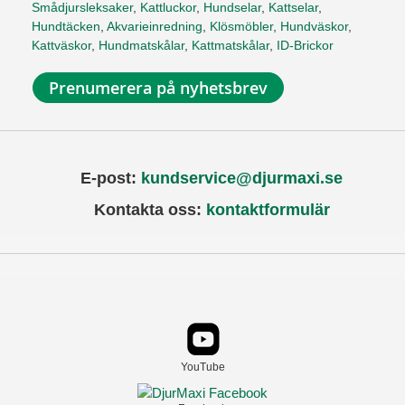
Smådjursleksaker
,
Kattluckor
,
Hundselar
,
Kattselar
,
Hundtäcken
,
Akvarieinredning
,
Klösmöbler
,
Hundväskor
,
Kattväskor
,
Hundmatskålar
,
Kattmatskålar
,
ID-Brickor
Prenumerera på nyhetsbrev
E-post:
kundservice@djurmaxi.se
Kontakta oss:
kontaktformulär
YouTube