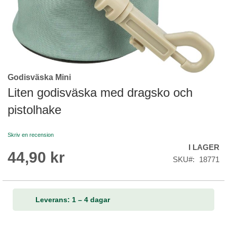
Godisväska Mini
Skip
to
Liten godisväska med dragsko och
the
pistolhake
beginning
of
the
Skriv en recension
images
I LAGER
gallery
44,90 kr
SKU
18771
Leverans: 1 – 4 dagar