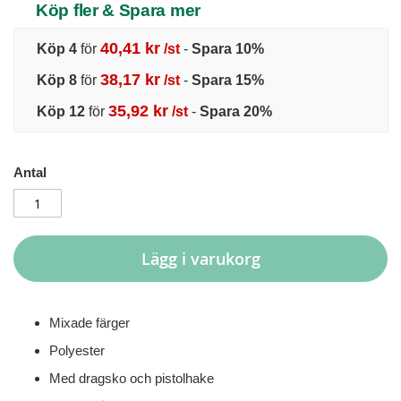
Köp fler & Spara mer
40,41 kr
Köp 4
för
/st
-
Spara
10
%
38,17 kr
Köp 8
för
/st
-
Spara
15
%
35,92 kr
Köp 12
för
/st
-
Spara
20
%
Antal
Lägg i varukorg
Mixade färger
Polyester
Med dragsko och pistolhake