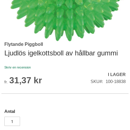
Flytande Piggboll
Skip
to
Ljudlös igelkottsboll av hållbar gummi
the
beginning
Skriv en recension
of
I LAGER
the
31,37 kr
images
SKU
100-18838
fr.
gallery
Antal