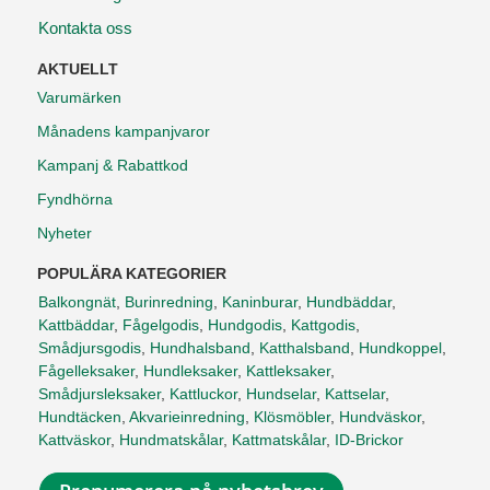
Kontakta oss
AKTUELLT
Varumärken
Månadens kampanjvaror
Kampanj & Rabattkod
Fyndhörna
Nyheter
POPULÄRA KATEGORIER
Balkongnät
,
Burinredning
,
Kaninburar
,
Hundbäddar
,
Kattbäddar
,
Fågelgodis
,
Hundgodis
,
Kattgodis
,
Smådjursgodis
,
Hundhalsband
,
Katthalsband
,
Hundkoppel
,
Fågelleksaker
,
Hundleksaker
,
Kattleksaker
,
Smådjursleksaker
,
Kattluckor
,
Hundselar
,
Kattselar
,
Hundtäcken
,
Akvarieinredning
,
Klösmöbler
,
Hundväskor
,
Kattväskor
,
Hundmatskålar
,
Kattmatskålar
,
ID-Brickor