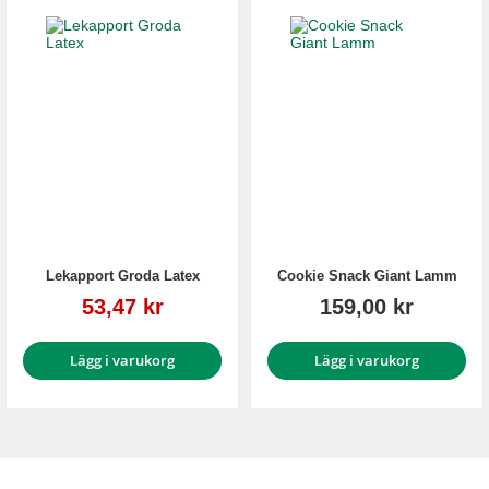
Lekapport Groda Latex
Cookie Snack Giant Lamm
Reapris
53,47 kr
159,00 kr
Lägg i varukorg
Lägg i varukorg