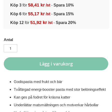
58,41 kr
Köp 3
för
/st
-
Spara
10
%
55,17 kr
Köp 6
för
/st
-
Spara
15
%
51,92 kr
Köp 12
för
/st
-
Spara
20
%
Antal
Lägg i varukorg
Godispasta med frukt och bär
Tvåfärgad energi-booster pasta med stor belöningseffekt
Kan ges på fodret för kräsna katter
Underlättar matsmältningen och motverkar hårbollar