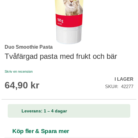
Duo Smoothie Pasta
Skip
to
Tvåfärgad pasta med frukt och bär
the
beginning
Skriv en recension
of
I LAGER
the
64,90 kr
images
SKU
42277
gallery
Leverans: 1 – 4 dagar
Köp fler & Spara mer