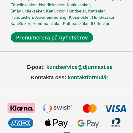
Fågelleksaker
,
Hundleksaker
,
Kattleksaker
,
Smådjursleksaker
,
Kattluckor
,
Hundselar
,
Kattselar
,
Hundtäcken
,
Akvarieinredning
,
Klösmöbler
,
Hundväskor
,
Kattväskor
,
Hundmatskålar
,
Kattmatskålar
,
ID-Brickor
Prenumerera på nyhetsbrev
E-post:
kundservice@djurmaxi.se
Kontakta oss:
kontaktformulär