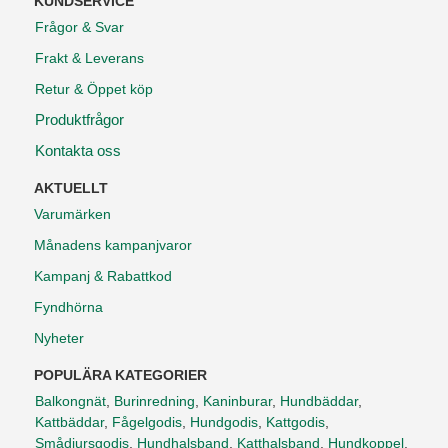
KUNDSERVICE
Frågor & Svar
Frakt & Leverans
Retur & Öppet köp
Produktfrågor
Kontakta oss
AKTUELLT
Varumärken
Månadens kampanjvaror
Kampanj & Rabattkod
Fyndhörna
Nyheter
POPULÄRA KATEGORIER
Balkongnät
,
Burinredning
,
Kaninburar
,
Hundbäddar
,
Kattbäddar
,
Fågelgodis
,
Hundgodis
,
Kattgodis
,
Smådjursgodis
,
Hundhalsband
,
Katthalsband
,
Hundkoppel
,