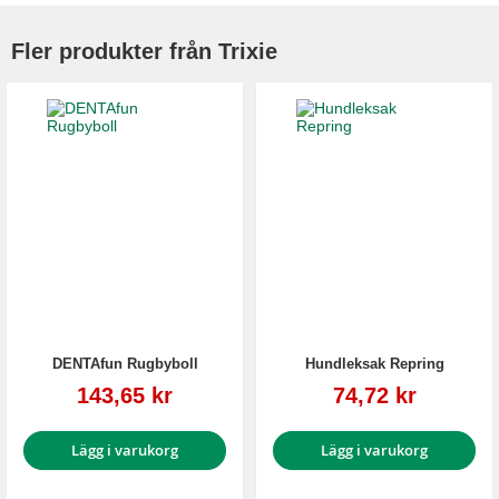
Fler produkter från Trixie
DENTAfun Rugbyboll
Hundleksak Repring
Reapris
Reapris
143,65 kr
74,72 kr
Lägg i varukorg
Lägg i varukorg