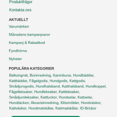
Produktfrågor
Kontakta oss
AKTUELLT
Varumärken
Månadens kampanjvaror
Kampanj & Rabattkod
Fyndhörna
Nyheter
POPULÄRA KATEGORIER
Balkongnät
,
Burinredning
,
Kaninburar
,
Hundbäddar
,
Kattbäddar
,
Fågelgodis
,
Hundgodis
,
Kattgodis
,
Smådjursgodis
,
Hundhalsband
,
Katthalsband
,
Hundkoppel
,
Fågelleksaker
,
Hundleksaker
,
Kattleksaker
,
Smådjursleksaker
,
Kattluckor
,
Hundselar
,
Kattselar
,
Hundtäcken
,
Akvarieinredning
,
Klösmöbler
,
Hundväskor
,
Kattväskor
,
Hundmatskålar
,
Kattmatskålar
,
ID-Brickor