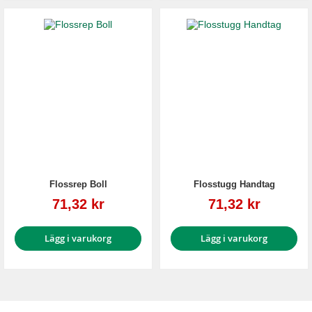
Flossrep Boll
Flosstugg Handtag
Reapris
Reapris
71,32 kr
71,32 kr
Lägg i varukorg
Lägg i varukorg