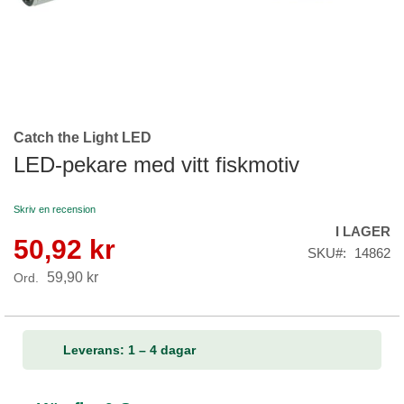
Catch the Light LED
Skip
to
LED-pekare med vitt fiskmotiv
the
beginning
Skriv en recension
of
I LAGER
the
50,92 kr
Reapris
images
SKU
14862
gallery
59,90 kr
Ord.
Leverans: 1 – 4 dagar