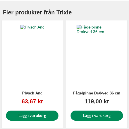
Fler produkter från Trixie
Plysch And
Fågelpinne Drakved 36 cm
Reapris
63,67 kr
119,00 kr
Lägg i varukorg
Lägg i varukorg