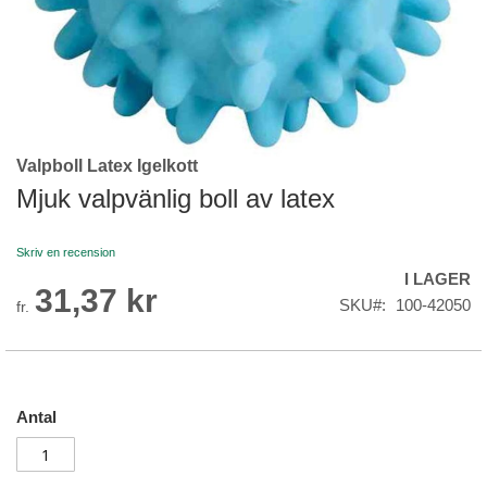
Valpboll Latex Igelkott
Skip
to
Mjuk valpvänlig boll av latex
the
beginning
Skriv en recension
of
I LAGER
the
31,37 kr
images
SKU
100-42050
fr.
gallery
Antal