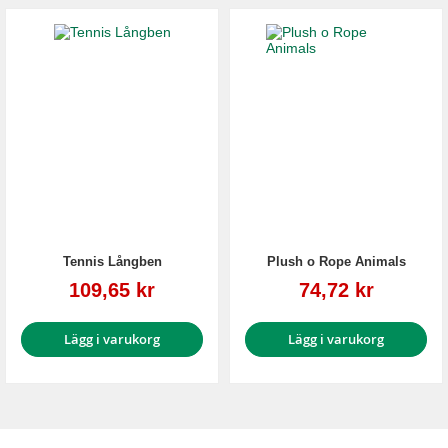
Tennis Långben
Plush o Rope Animals
Reapris
Reapris
109,65 kr
74,72 kr
Lägg i varukorg
Lägg i varukorg