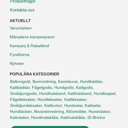
Produktfrågor
Kontakta oss
AKTUELLT
Varumärken
Månadens kampanjvaror
Kampanj & Rabattkod
Fyndhörna
Nyheter
POPULÄRA KATEGORIER
Balkongnät
,
Burinredning
,
Kaninburar
,
Hundbäddar
,
Kattbäddar
,
Fågelgodis
,
Hundgodis
,
Kattgodis
,
Smådjursgodis
,
Hundhalsband
,
Katthalsband
,
Hundkoppel
,
Fågelleksaker
,
Hundleksaker
,
Kattleksaker
,
Smådjursleksaker
,
Kattluckor
,
Hundselar
,
Kattselar
,
Hundtäcken
,
Akvarieinredning
,
Klösmöbler
,
Hundväskor
,
Kattväskor
,
Hundmatskålar
,
Kattmatskålar
,
ID-Brickor