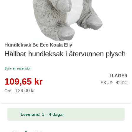
Hundleksak Be Eco Koala Elly
Skip
to
Hållbar hundleksak i återvunnen plysch
the
beginning
Skriv en recension
of
I LAGER
the
109,65 kr
Reapris
images
SKU
42412
gallery
129,00 kr
Ord.
Leverans: 1 – 4 dagar