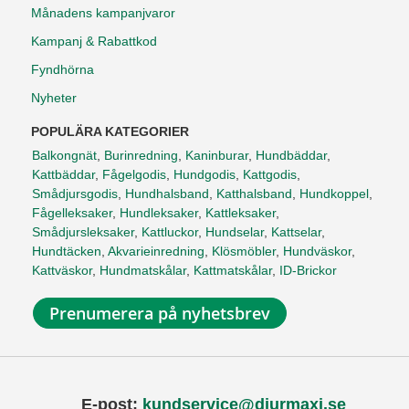
Månadens kampanjvaror
Kampanj & Rabattkod
Fyndhörna
Nyheter
POPULÄRA KATEGORIER
Balkongnät
,
Burinredning
,
Kaninburar
,
Hundbäddar
,
Kattbäddar
,
Fågelgodis
,
Hundgodis
,
Kattgodis
,
Smådjursgodis
,
Hundhalsband
,
Katthalsband
,
Hundkoppel
,
Fågelleksaker
,
Hundleksaker
,
Kattleksaker
,
Smådjursleksaker
,
Kattluckor
,
Hundselar
,
Kattselar
,
Hundtäcken
,
Akvarieinredning
,
Klösmöbler
,
Hundväskor
,
Kattväskor
,
Hundmatskålar
,
Kattmatskålar
,
ID-Brickor
Prenumerera på nyhetsbrev
E-post:
kundservice@djurmaxi.se