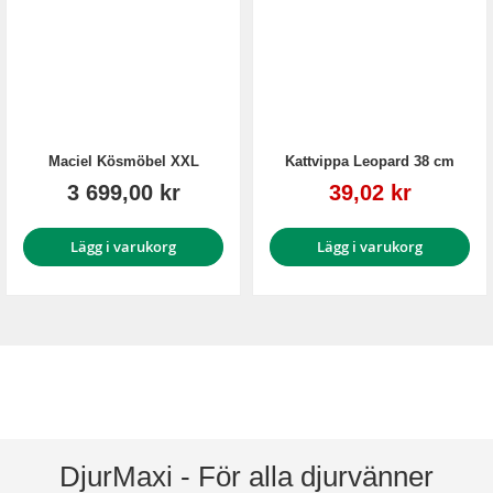
Maciel Kösmöbel XXL
Kattvippa Leopard 38 cm
Reapris
3 699,00 kr
39,02 kr
Lägg i varukorg
Lägg i varukorg
DjurMaxi - För alla djurvänner