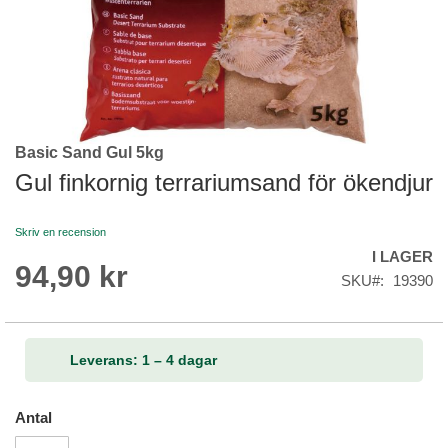
Basic Sand Gul 5kg
Skip
to
Gul finkornig terrariumsand för ökendjur
the
beginning
Skriv en recension
of
I LAGER
the
94,90 kr
images
SKU
19390
gallery
Leverans: 1 – 4 dagar
Antal