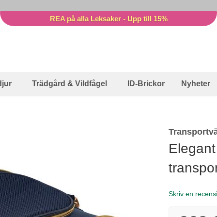
REA på alla Leksaker - Upp till 15%
jur
Trädgård & Vildfågel
ID-Brickor
Nyheter
Transportvä
Elegant
transpo
Skriv en recens