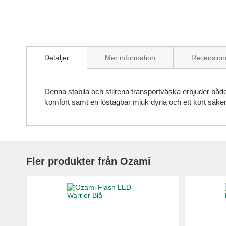
Skip
to
Detaljer
Mer information
Recension
the
beginning
of
the
Denna stabila och stilrena transportväska erbjuder både
images
komfort samt en löstagbar mjuk dyna och ett kort säker
gallery
Fler produkter från Ozami