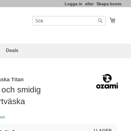
Logga in
Skapa konto
Varukor
Sök
Sök
Deals
ska Titan
 och smidig
rtväska
ion
I LAGER