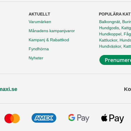
AKTUELLT
POPULÄRA KAT
Varumärken
Balkongnät
,
Buri
Hundgodis
,
Kattg
Månadens kampanjvaror
Hundkoppel
,
Fåg
Kampanj & Rabattkod
Kattluckor
,
Hunds
Hundväskor
,
Kat
Fyndhörna
Nyheter
Prenumere
maxi.se
Ko