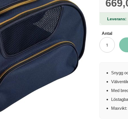
669,
Leverans: 
Antal
Snygg oc
Välventil
Med bred
Löstagba
Maxvikt: 