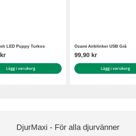
ash LED Puppy Turkos
Ozami Airblinker USB Grå
kr
99,90 kr
Lägg i varukorg
Lägg i varukorg
DjurMaxi - För alla djurvänner