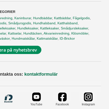
EGORIER
nredning
,
Kaninburar
,
Hundbäddar
,
Kattbäddar
,
Fågelgodis
,
odis
,
Smådjursgodis
,
Hundhalsband
,
Katthalsband
,
elleksaker
,
Hundleksaker
,
Kattleksaker
,
Smådjursleksaker
,
elar
,
Kattselar
,
Hundtäcken
,
Akvarieinredning
,
Klösmöbler
,
tväskor
,
Hundmatskålar
,
Kattmatskålar
,
ID-Brickor
ra på nyhetsbrev
ntakta oss:
kontaktformulär
YouTube
Facebook
Instagram