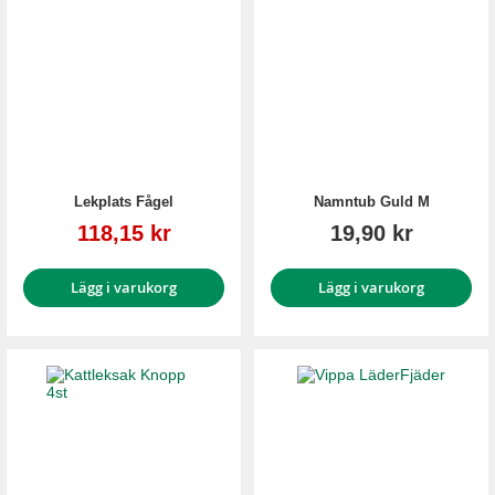
Lekplats Fågel
Namntub Guld M
Reapris
118,15 kr
19,90 kr
Lägg i varukorg
Lägg i varukorg