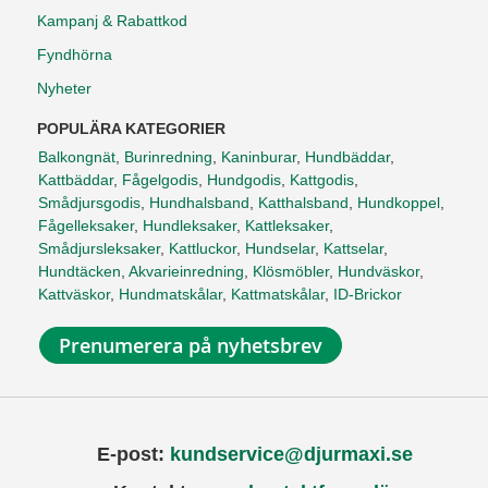
Kampanj & Rabattkod
Fyndhörna
Nyheter
POPULÄRA KATEGORIER
Balkongnät
,
Burinredning
,
Kaninburar
,
Hundbäddar
,
Kattbäddar
,
Fågelgodis
,
Hundgodis
,
Kattgodis
,
Smådjursgodis
,
Hundhalsband
,
Katthalsband
,
Hundkoppel
,
Fågelleksaker
,
Hundleksaker
,
Kattleksaker
,
Smådjursleksaker
,
Kattluckor
,
Hundselar
,
Kattselar
,
Hundtäcken
,
Akvarieinredning
,
Klösmöbler
,
Hundväskor
,
Kattväskor
,
Hundmatskålar
,
Kattmatskålar
,
ID-Brickor
Prenumerera på nyhetsbrev
E-post:
kundservice@djurmaxi.se