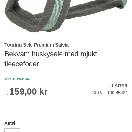
Touring Sele Premium Salvia
Skip
to
Bekväm huskysele med mjukt
the
fleecefoder
beginning
of
the
Skriv en recension
images
I LAGER
gallery
159,00 kr
SKU
100-45424
fr.
Antal