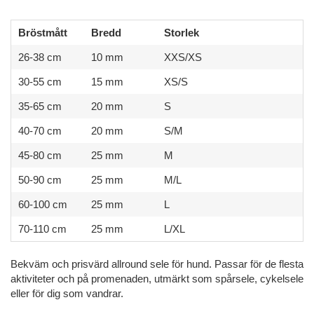
Bröstmått
Bredd
Storlek
26-38 cm
10 mm
XXS/XS
30-55 cm
15 mm
XS/S
35-65 cm
20 mm
S
40-70 cm
20 mm
S/M
45-80 cm
25 mm
M
50-90 cm
25 mm
M/L
60-100 cm
25 mm
L
70-110 cm
25 mm
L/XL
Bekväm och prisvärd allround sele för hund. Passar för de flesta
aktiviteter och på promenaden, utmärkt som spårsele, cykelsele
eller för dig som vandrar.