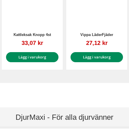
Kattleksak Knopp 4st
Vippa LäderFjäder
Reapris
Reapris
33,07 kr
27,12 kr
Lägg i varukorg
Lägg i varukorg
DjurMaxi - För alla djurvänner