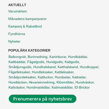
AKTUELLT
Varumärken
Månadens kampanjvaror
Kampanj & Rabattkod
Fyndhörna
Nyheter
POPULÄRA KATEGORIER
Balkongnät
,
Burinredning
,
Kaninburar
,
Hundbäddar
,
Kattbäddar
,
Fågelgodis
,
Hundgodis
,
Kattgodis
,
Smådjursgodis
,
Hundhalsband
,
Katthalsband
,
Hundkoppel
,
Fågelleksaker
,
Hundleksaker
,
Kattleksaker
,
Smådjursleksaker
,
Kattluckor
,
Hundselar
,
Kattselar
,
Hundtäcken
,
Akvarieinredning
,
Klösmöbler
,
Hundväskor
,
Kattväskor
,
Hundmatskålar
,
Kattmatskålar
,
ID-Brickor
Prenumerera på nyhetsbrev