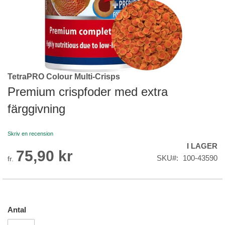
TetraPRO Colour Multi-Crisps
Skip
to
Premium crispfoder med extra
the
färggivning
beginning
of
the
Skriv en recension
images
I LAGER
gallery
75,90 kr
SKU
100-43590
fr.
Antal