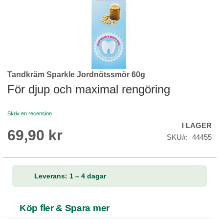
Tandkräm Sparkle Jordnötssmör 60g
Skip
to
För djup och maximal rengöring
the
beginning
Skriv en recension
of
I LAGER
the
69,90 kr
images
SKU
44455
gallery
Leverans: 1 – 4 dagar
Köp fler & Spara mer