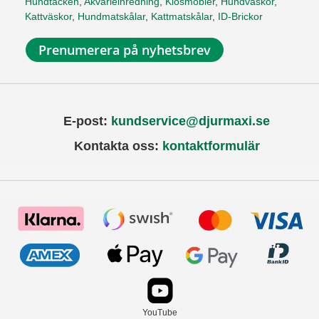
Hundtäcken
,
Akvarieinredning
,
Klösmöbler
,
Hundväskor
,
Kattväskor
,
Hundmatskålar
,
Kattmatskålar
,
ID-Brickor
Prenumerera på nyhetsbrev
E-post:
kundservice@djurmaxi.se
Kontakta oss:
kontaktformulär
YouTube