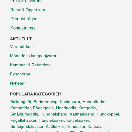
Frakt & Leverans
Retur & Öppet köp
Produktfrågor
Kontakta oss
AKTUELLT
Varumärken
Månadens kampanjvaror
Kampanj & Rabattkod
Fyndhörna
Nyheter
POPULÄRA KATEGORIER
Balkongnät
,
Burinredning
,
Kaninburar
,
Hundbäddar
,
Kattbäddar
,
Fågelgodis
,
Hundgodis
,
Kattgodis
,
Smådjursgodis
,
Hundhalsband
,
Katthalsband
,
Hundkoppel
,
Fågelleksaker
,
Hundleksaker
,
Kattleksaker
,
Smådjursleksaker
,
Kattluckor
,
Hundselar
,
Kattselar
,