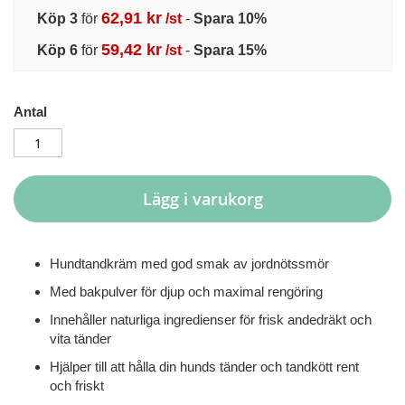
62,91 kr
Köp 3
för
/st
-
Spara
10
%
59,42 kr
Köp 6
för
/st
-
Spara
15
%
Antal
Lägg i varukorg
Hundtandkräm med god smak av jordnötssmör
Med bakpulver för djup och maximal rengöring
Innehåller naturliga ingredienser för frisk andedräkt och
vita tänder
Hjälper till att hålla din hunds tänder och tandkött rent
och friskt