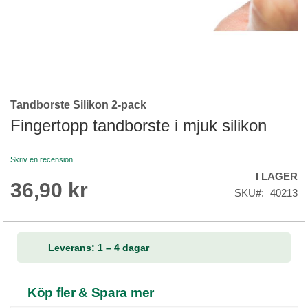
Tandborste Silikon 2-pack
Skip
to
Fingertopp tandborste i mjuk silikon
the
beginning
Skriv en recension
of
I LAGER
the
36,90 kr
images
SKU
40213
gallery
Leverans: 1 – 4 dagar
Köp fler & Spara mer