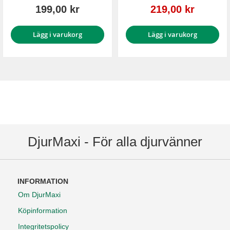
Reapris
199,00 kr
219,00 kr
Lägg i varukorg
Lägg i varukorg
DjurMaxi - För alla djurvänner
INFORMATION
Om DjurMaxi
Köpinformation
Integritetspolicy