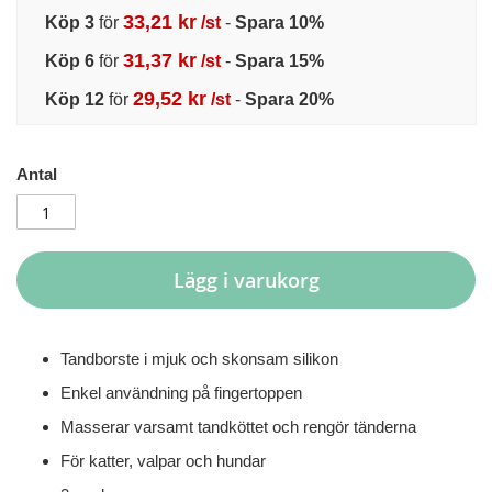
33,21 kr
Köp 3
för
/st
-
Spara
10
%
31,37 kr
Köp 6
för
/st
-
Spara
15
%
29,52 kr
Köp 12
för
/st
-
Spara
20
%
Antal
Lägg i varukorg
Tandborste i mjuk och skonsam silikon
Enkel användning på fingertoppen
Masserar varsamt tandköttet och rengör tänderna
För katter, valpar och hundar