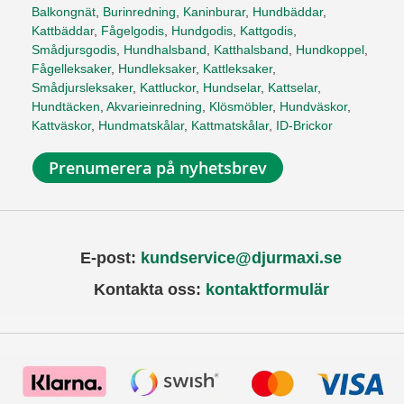
Balkongnät
,
Burinredning
,
Kaninburar
,
Hundbäddar
,
Kattbäddar
,
Fågelgodis
,
Hundgodis
,
Kattgodis
,
Smådjursgodis
,
Hundhalsband
,
Katthalsband
,
Hundkoppel
,
Fågelleksaker
,
Hundleksaker
,
Kattleksaker
,
Smådjursleksaker
,
Kattluckor
,
Hundselar
,
Kattselar
,
Hundtäcken
,
Akvarieinredning
,
Klösmöbler
,
Hundväskor
,
Kattväskor
,
Hundmatskålar
,
Kattmatskålar
,
ID-Brickor
Prenumerera på nyhetsbrev
E-post:
kundservice@djurmaxi.se
Kontakta oss:
kontaktformulär