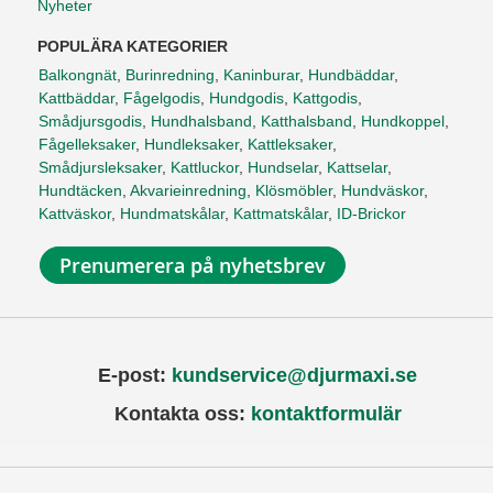
Nyheter
POPULÄRA KATEGORIER
Balkongnät
,
Burinredning
,
Kaninburar
,
Hundbäddar
,
Kattbäddar
,
Fågelgodis
,
Hundgodis
,
Kattgodis
,
Smådjursgodis
,
Hundhalsband
,
Katthalsband
,
Hundkoppel
,
Fågelleksaker
,
Hundleksaker
,
Kattleksaker
,
Smådjursleksaker
,
Kattluckor
,
Hundselar
,
Kattselar
,
Hundtäcken
,
Akvarieinredning
,
Klösmöbler
,
Hundväskor
,
Kattväskor
,
Hundmatskålar
,
Kattmatskålar
,
ID-Brickor
Prenumerera på nyhetsbrev
E-post:
kundservice@djurmaxi.se
Kontakta oss:
kontaktformulär