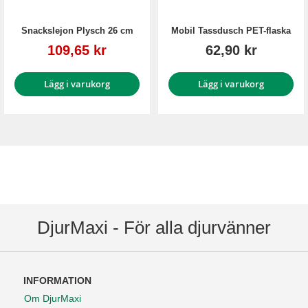
Snackslejon Plysch 26 cm
Mobil Tassdusch PET-flaska
Reapris
109,65 kr
62,90 kr
Lägg i varukorg
Lägg i varukorg
DjurMaxi - För alla djurvänner
INFORMATION
Om DjurMaxi