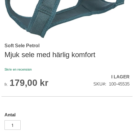
Soft Sele Petrol
Skip
to
Mjuk sele med härlig komfort
the
beginning
Skriv en recension
of
I LAGER
the
179,00 kr
images
SKU
100-45535
fr.
gallery
Antal