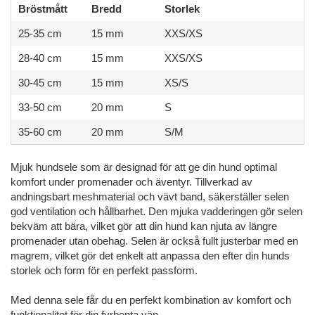
Bröstmått
Bredd
Storlek
25-35 cm
15 mm
XXS/XS
28-40 cm
15 mm
XXS/XS
30-45 cm
15 mm
XS/S
33-50 cm
20 mm
S
35-60 cm
20 mm
S/M
Mjuk hundsele som är designad för att ge din hund optimal
komfort under promenader och äventyr. Tillverkad av
andningsbart meshmaterial och vävt band, säkerställer selen
god ventilation och hållbarhet. Den mjuka vadderingen gör selen
bekväm att bära, vilket gör att din hund kan njuta av längre
promenader utan obehag. Selen är också fullt justerbar med en
magrem, vilket gör det enkelt att anpassa den efter din hunds
storlek och form för en perfekt passform.
Med denna sele får du en perfekt kombination av komfort och
funktionalitet för din fyrbenta vän.