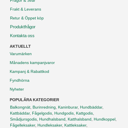
Frågor & Svar
Frakt & Leverans
Retur & Öppet köp
Produktfrågor
Kontakta oss
AKTUELLT
Varumärken
Månadens kampanjvaror
Kampanj & Rabattkod
Fyndhörna
Nyheter
POPULÄRA KATEGORIER
Balkongnät
,
Burinredning
,
Kaninburar
,
Hundbäddar
,
Kattbäddar
,
Fågelgodis
,
Hundgodis
,
Kattgodis
,
Smådjursgodis
,
Hundhalsband
,
Katthalsband
,
Hundkoppel
,
Fågelleksaker
,
Hundleksaker
,
Kattleksaker
,