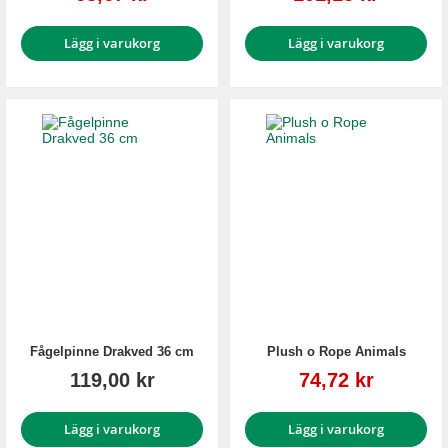
Lägg i varukorg
Lägg i varukorg
Fågelpinne Drakved 36 cm
Plush o Rope Animals
Reapris
119,00 kr
74,72 kr
Lägg i varukorg
Lägg i varukorg