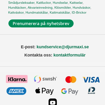
Smådjursleksaker
,
Kattluckor
,
Hundselar
,
Kattselar
,
Hundtäcken
,
Akvarieinredning
,
Klösmöbler
,
Hundväskor
,
Kattväskor
,
Hundmatskålar
,
Kattmatskålar
,
ID-Brickor
Prenumerera på nyhetsbrev
E-post:
kundservice@djurmaxi.se
Kontakta oss:
kontaktformulär