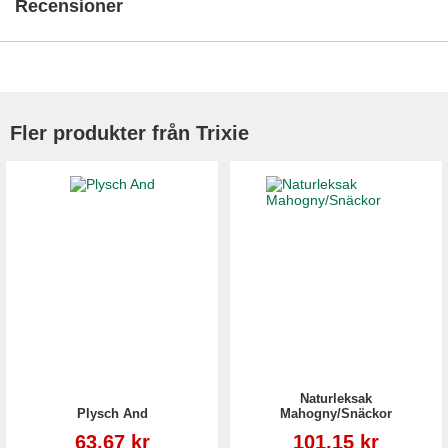
Recensioner
Fler produkter från Trixie
Naturleksak
Plysch And
Mahogny/Snäckor
Reapris
Reapris
63,67 kr
101,15 kr