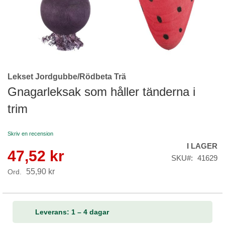
Lekset Jordgubbe/Rödbeta Trä
Skip
to
Gnagarleksak som håller tänderna i
the
trim
beginning
of
the
Skriv en recension
images
I LAGER
gallery
47,52 kr
Reapris
SKU
41629
55,90 kr
Ord.
Leverans: 1 – 4 dagar