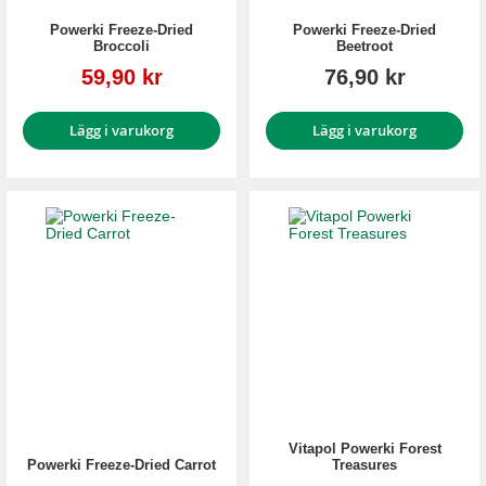
Powerki Freeze-Dried
Powerki Freeze-Dried
Broccoli
Beetroot
Reapris
59,90 kr
76,90 kr
Lägg i varukorg
Lägg i varukorg
Vitapol Powerki Forest
Powerki Freeze-Dried Carrot
Treasures