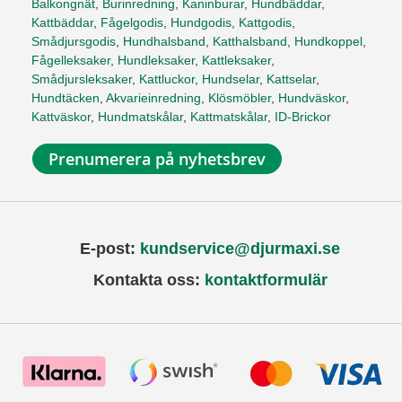
Balkongnät
,
Burinredning
,
Kaninburar
,
Hundbäddar
,
Kattbäddar
,
Fågelgodis
,
Hundgodis
,
Kattgodis
,
Smådjursgodis
,
Hundhalsband
,
Katthalsband
,
Hundkoppel
,
Fågelleksaker
,
Hundleksaker
,
Kattleksaker
,
Smådjursleksaker
,
Kattluckor
,
Hundselar
,
Kattselar
,
Hundtäcken
,
Akvarieinredning
,
Klösmöbler
,
Hundväskor
,
Kattväskor
,
Hundmatskålar
,
Kattmatskålar
,
ID-Brickor
Prenumerera på nyhetsbrev
E-post:
kundservice@djurmaxi.se
Kontakta oss:
kontaktformulär