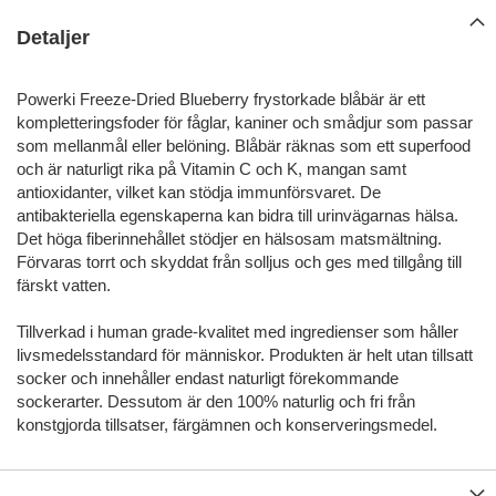
Detaljer
Powerki Freeze-Dried Blueberry frystorkade blåbär är ett
kompletteringsfoder för fåglar, kaniner och smådjur som passar
som mellanmål eller belöning. Blåbär räknas som ett superfood
och är naturligt rika på Vitamin C och K, mangan samt
antioxidanter, vilket kan stödja immunförsvaret. De
antibakteriella egenskaperna kan bidra till urinvägarnas hälsa.
Det höga fiberinnehållet stödjer en hälsosam matsmältning.
Förvaras torrt och skyddat från solljus och ges med tillgång till
färskt vatten.
Tillverkad i human grade-kvalitet med ingredienser som håller
livsmedelsstandard för människor. Produkten är helt utan tillsatt
socker och innehåller endast naturligt förekommande
sockerarter. Dessutom är den 100% naturlig och fri från
konstgjorda tillsatser, färgämnen och konserveringsmedel.