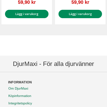
Reapris
Reapris
59,90 kr
59,90 kr
Lägg i varukorg
Lägg i varukorg
DjurMaxi - För alla djurvänner
INFORMATION
Om DjurMaxi
Köpinformation
Integritetspolicy