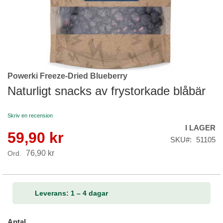
Powerki Freeze-Dried Blueberry
Skip
to
Naturligt snacks av frystorkade blåbär
the
beginning
Skriv en recension
of
I LAGER
the
59,90 kr
Reapris
images
SKU
51105
gallery
76,90 kr
Ord.
Leverans: 1 – 4 dagar
Antal