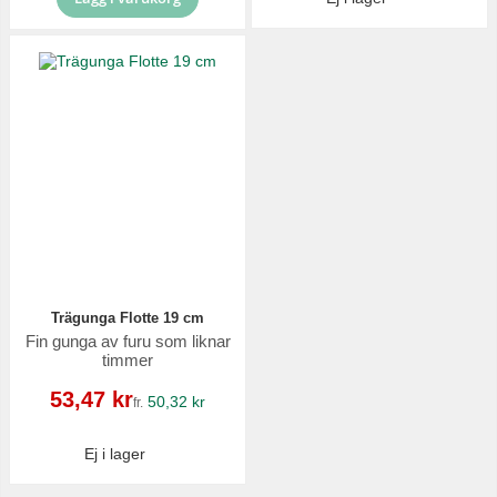
Trägunga Flotte 19 cm
Fin gunga av furu som liknar
timmer
Reapris
53,47 kr
50,32 kr
fr.
Ej i lager