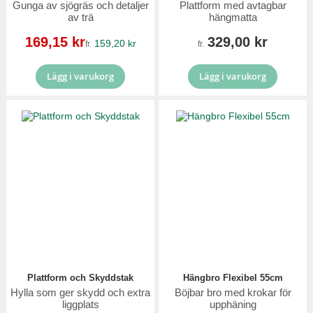
Gunga av sjögräs och detaljer
Plattform med avtagbar
av trä
hängmatta
Reapris
169,15 kr
329,00 kr
159,20 kr
fr.
fr.
Lägg i varukorg
Lägg i varukorg
Plattform och Skyddstak
Hängbro Flexibel 55cm
Hylla som ger skydd och extra
Böjbar bro med krokar för
liggplats
upphäning