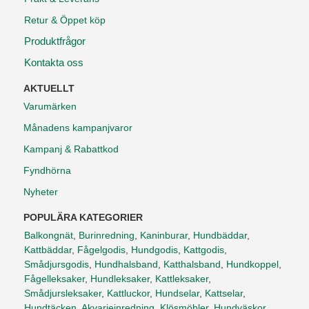
Retur & Öppet köp
Produktfrågor
Kontakta oss
AKTUELLT
Varumärken
Månadens kampanjvaror
Kampanj & Rabattkod
Fyndhörna
Nyheter
POPULÄRA KATEGORIER
Balkongnät
,
Burinredning
,
Kaninburar
,
Hundbäddar
,
Kattbäddar
,
Fågelgodis
,
Hundgodis
,
Kattgodis
,
Smådjursgodis
,
Hundhalsband
,
Katthalsband
,
Hundkoppel
,
Fågelleksaker
,
Hundleksaker
,
Kattleksaker
,
Smådjursleksaker
,
Kattluckor
,
Hundselar
,
Kattselar
,
Hundtäcken
,
Akvarieinredning
,
Klösmöbler
,
Hundväskor
,