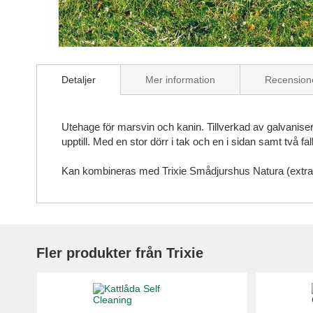
Skip
to
Detaljer
Mer information
Recension
the
beginning
of
the
Utehage för marsvin och kanin. Tillverkad av galvaniser
images
upptill. Med en stor dörr i tak och en i sidan samt två fal
gallery
Kan kombineras med Trixie Smådjurshus Natura (extra til
Fler produkter från Trixie