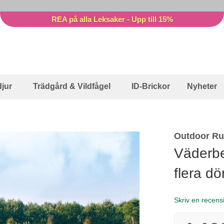
REA på alla Leksaker - Upp till 15%
jur
Trädgård & Vildfågel
ID-Brickor
Nyheter
Outdoor Ru
Väderb
flera dö
Skriv en recens