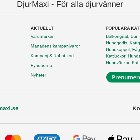
DjurMaxi - För alla djurvänner
AKTUELLT
POPULÄRA KAT
Varumärken
Balkongnät
,
Buri
Hundgodis
,
Kattg
Månadens kampanjvaror
Hundkoppel
,
Fåg
Kampanj & Rabattkod
Kattluckor
,
Hunds
Hundväskor
,
Kat
Fyndhörna
Nyheter
Prenumere
maxi.se
Ko