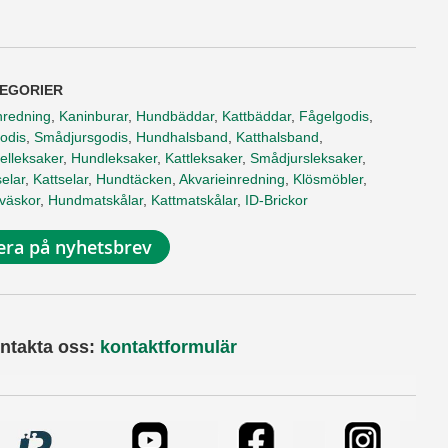
EGORIER
nredning
,
Kaninburar
,
Hundbäddar
,
Kattbäddar
,
Fågelgodis
,
odis
,
Smådjursgodis
,
Hundhalsband
,
Katthalsband
,
elleksaker
,
Hundleksaker
,
Kattleksaker
,
Smådjursleksaker
,
elar
,
Kattselar
,
Hundtäcken
,
Akvarieinredning
,
Klösmöbler
,
tväskor
,
Hundmatskålar
,
Kattmatskålar
,
ID-Brickor
ra på nyhetsbrev
ntakta oss:
kontaktformulär