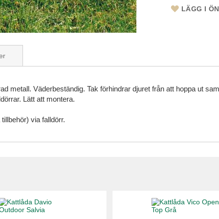
LÄGG I Ö
er
ad metall. Väderbeständig. Tak förhindrar djuret från att hoppa ut sa
ldörrar. Lätt att montera.
lbehör) via falldörr.