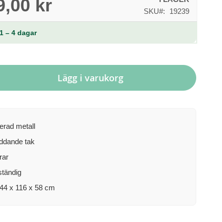
9,00 kr
SKU
19239
1 – 4 dagar
Lägg i varukorg
erad metall
ddande tak
rar
tändig
144 x 116 x 58 cm