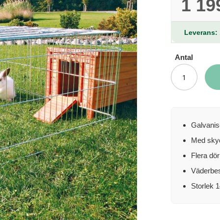
1 19
Leverans: 
Antal
Galvanis
Med sky
Flera dör
Väderbes
Storlek 