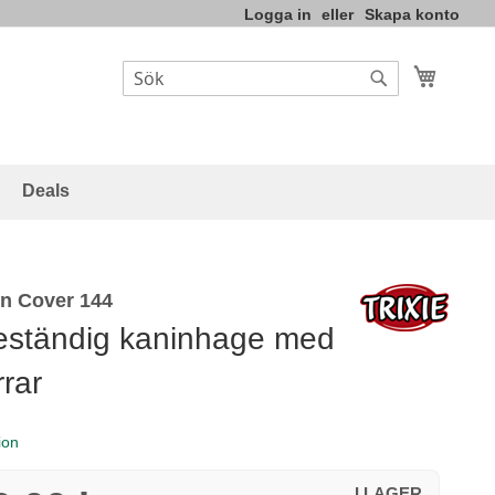
Logga in
Skapa konto
Varukor
Sök
Sök
Deals
n Cover 144
eständig kaninhage med
rrar
ion
I LAGER