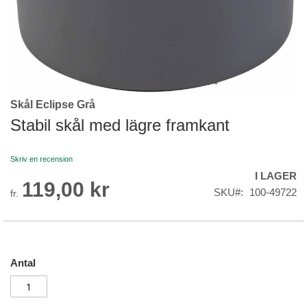
Skål Eclipse Grå
Skip
to
Stabil skål med lägre framkant
the
beginning
Skriv en recension
of
I LAGER
the
119,00 kr
images
SKU
100-49722
fr.
gallery
Antal