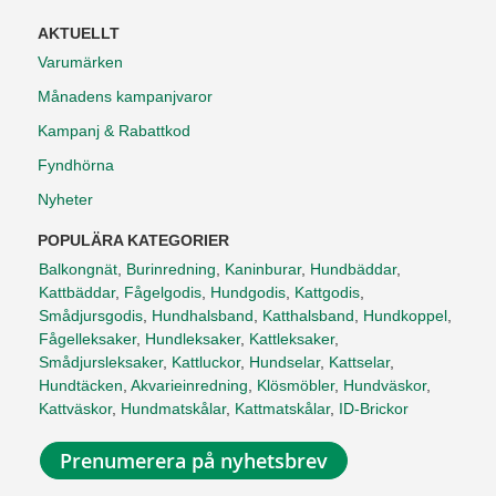
AKTUELLT
Varumärken
Månadens kampanjvaror
Kampanj & Rabattkod
Fyndhörna
Nyheter
POPULÄRA KATEGORIER
Balkongnät
,
Burinredning
,
Kaninburar
,
Hundbäddar
,
Kattbäddar
,
Fågelgodis
,
Hundgodis
,
Kattgodis
,
Smådjursgodis
,
Hundhalsband
,
Katthalsband
,
Hundkoppel
,
Fågelleksaker
,
Hundleksaker
,
Kattleksaker
,
Smådjursleksaker
,
Kattluckor
,
Hundselar
,
Kattselar
,
Hundtäcken
,
Akvarieinredning
,
Klösmöbler
,
Hundväskor
,
Kattväskor
,
Hundmatskålar
,
Kattmatskålar
,
ID-Brickor
Prenumerera på nyhetsbrev