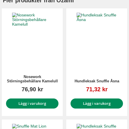
Fler produkter från Ozami
Nosework
Störningsbehållare Kamelull
Hundleksak Snuffle Åsna
Reapris
76,90 kr
71,32 kr
Lägg i varukorg
Lägg i varukorg