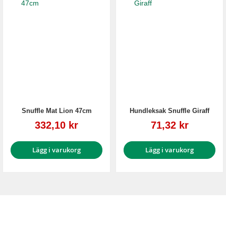
Snuffle Mat Lion 47cm
Hundleksak Snuffle Giraff
Reapris
Reapris
332,10 kr
71,32 kr
Lägg i varukorg
Lägg i varukorg