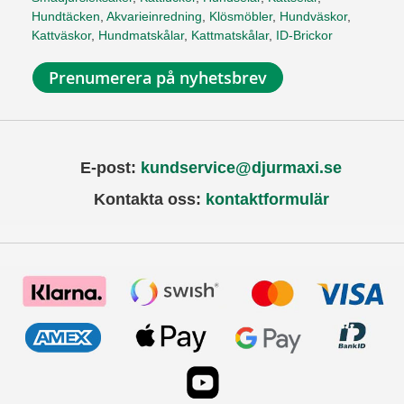
Hundtäcken
,
Akvarieinredning
,
Klösmöbler
,
Hundväskor
,
Kattväskor
,
Hundmatskålar
,
Kattmatskålar
,
ID-Brickor
Prenumerera på nyhetsbrev
E-post:
kundservice@djurmaxi.se
Kontakta oss:
kontaktformulär