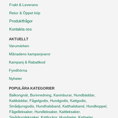
Frakt & Leverans
Retur & Öppet köp
Produktfrågor
Kontakta oss
AKTUELLT
Varumärken
Månadens kampanjvaror
Kampanj & Rabattkod
Fyndhörna
Nyheter
POPULÄRA KATEGORIER
Balkongnät
,
Burinredning
,
Kaninburar
,
Hundbäddar
,
Kattbäddar
,
Fågelgodis
,
Hundgodis
,
Kattgodis
,
Smådjursgodis
,
Hundhalsband
,
Katthalsband
,
Hundkoppel
,
Fågelleksaker
,
Hundleksaker
,
Kattleksaker
,
Smådjursleksaker
,
Kattluckor
,
Hundselar
,
Kattselar
,