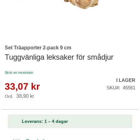
Set Träapporter 2-pack 9 cm
Skip
to
Tuggvänliga leksaker för smådjur
the
beginning
Skriv en recension
of
I LAGER
the
33,07 kr
Reapris
images
SKU
45561
gallery
38,90 kr
Ord.
Leverans: 1 – 4 dagar