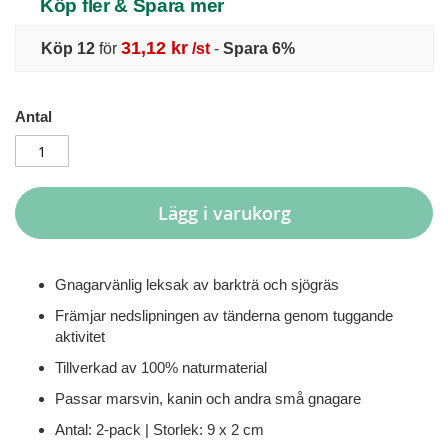
Köp fler & Spara mer
31,12 kr
Köp 12
för
/st
-
Spara
6
%
Antal
Lägg i varukorg
Gnagarvänlig leksak av barkträ och sjögräs
Främjar nedslipningen av tänderna genom tuggande
aktivitet
Tillverkad av 100% naturmaterial
Passar marsvin, kanin och andra små gnagare
Antal: 2-pack | Storlek: 9 x 2 cm