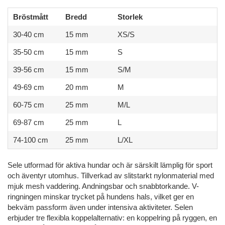
Bröstmått
Bredd
Storlek
30-40 cm
15 mm
XS/S
35-50 cm
15 mm
S
39-56 cm
15 mm
S/M
49-69 cm
20 mm
M
60-75 cm
25 mm
M/L
69-87 cm
25 mm
L
74-100 cm
25 mm
L/XL
Sele utformad för aktiva hundar och är särskilt lämplig för sport
och äventyr utomhus. Tillverkad av slitstarkt nylonmaterial med
mjuk mesh vaddering. Andningsbar och snabbtorkande. V-
ringningen minskar trycket på hundens hals, vilket ger en
bekväm passform även under intensiva aktiviteter. Selen
erbjuder tre flexibla koppelalternativ: en koppelring på ryggen, en