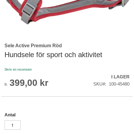
Sele Active Premium Röd
Skip
to
Hundsele för sport och aktivitet
the
beginning
Skriv en recension
of
I LAGER
the
399,00 kr
images
SKU
100-45480
fr.
gallery
Antal