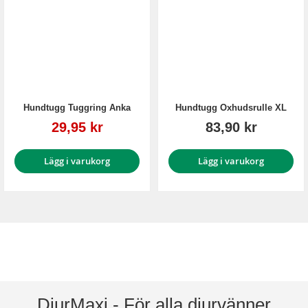
Hundtugg Tuggring Anka
Hundtugg Oxhudsrulle XL
Reapris
29,95 kr
83,90 kr
Lägg i varukorg
Lägg i varukorg
DjurMaxi - För alla djurvänner