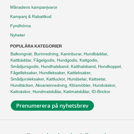
Månadens kampanjvaror
Kampanj & Rabattkod
Fyndhörna
Nyheter
POPULÄRA KATEGORIER
Balkongnät
,
Burinredning
,
Kaninburar
,
Hundbäddar
,
Kattbäddar
,
Fågelgodis
,
Hundgodis
,
Kattgodis
,
Smådjursgodis
,
Hundhalsband
,
Katthalsband
,
Hundkoppel
,
Fågelleksaker
,
Hundleksaker
,
Kattleksaker
,
Smådjursleksaker
,
Kattluckor
,
Hundselar
,
Kattselar
,
Hundtäcken
,
Akvarieinredning
,
Klösmöbler
,
Hundväskor
,
Kattväskor
,
Hundmatskålar
,
Kattmatskålar
,
ID-Brickor
Prenumerera på nyhetsbrev