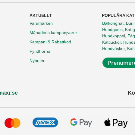
AKTUELLT
POPULÄRA KAT
Varumärken
Balkongnät
,
Buri
Hundgodis
,
Kattg
Månadens kampanjvaror
Hundkoppel
,
Fåg
Kampanj & Rabattkod
Kattluckor
,
Hunds
Hundväskor
,
Kat
Fyndhörna
Nyheter
Prenumere
maxi.se
Ko