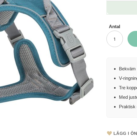
Antal
Bekväm a
V-ringnin
Tre koppe
Med just
Praktisk 
LÄGG I Ö