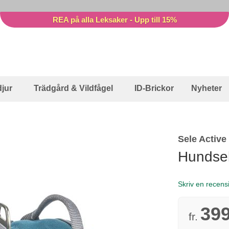
REA på alla Leksaker - Upp till 15%
jur
Trädgård & Vildfågel
ID-Brickor
Nyheter
Sele Active
Hundsele
Skriv en recens
399
fr.