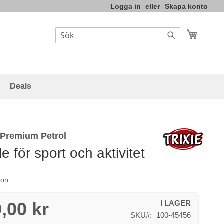
Logga in
Skapa konto
Varukor
Sök
Sök
Deals
 Premium Petrol
 för sport och aktivitet
ion
,00 kr
I LAGER
SKU
100-45456