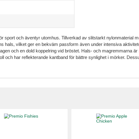
 för sport och äventyr utomhus. Tillverkad av slitstarkt nylonmateri
hals, vilket ger en bekväm passform även under intensiva aktiviteter.
agen och en dold koppelring vid bröstet. Hals- och magremmarna är ste
ll och har reflekterande kantband för bättre synlighet i mörker. Dessut