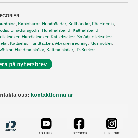
EGORIER
nredning
,
Kaninburar
,
Hundbäddar
,
Kattbäddar
,
Fågelgodis
,
odis
,
Smådjursgodis
,
Hundhalsband
,
Katthalsband
,
elleksaker
,
Hundleksaker
,
Kattleksaker
,
Smådjursleksaker
,
elar
,
Kattselar
,
Hundtäcken
,
Akvarieinredning
,
Klösmöbler
,
tväskor
,
Hundmatskålar
,
Kattmatskålar
,
ID-Brickor
ra på nyhetsbrev
ntakta oss:
kontaktformulär
YouTube
Facebook
Instagram