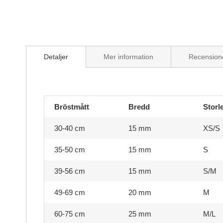
Skip
to
Detaljer
Mer information
Recension
the
beginning
of
the
images
Bröstmått
Bredd
Storl
gallery
30-40 cm
15 mm
XS/S
35-50 cm
15 mm
S
39-56 cm
15 mm
S/M
49-69 cm
20 mm
M
60-75 cm
25 mm
M/L