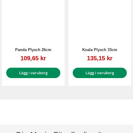
Panda Plysch 26cm
Koala Plysch 33cm
Reapris
Reapris
109,65 kr
135,15 kr
Lägg i varukorg
Lägg i varukorg