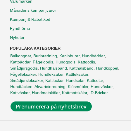
Varumärken
Månadens kampanjvaror
Kampanj & Rabattkod
Fyndhörna
Nyheter
POPULÄRA KATEGORIER
Balkongnät
,
Burinredning
,
Kaninburar
,
Hundbäddar
,
Kattbäddar
,
Fågelgodis
,
Hundgodis
,
Kattgodis
,
Smådjursgodis
,
Hundhalsband
,
Katthalsband
,
Hundkoppel
,
Fågelleksaker
,
Hundleksaker
,
Kattleksaker
,
Smådjursleksaker
,
Kattluckor
,
Hundselar
,
Kattselar
,
Hundtäcken
,
Akvarieinredning
,
Klösmöbler
,
Hundväskor
,
Kattväskor
,
Hundmatskålar
,
Kattmatskålar
,
ID-Brickor
Prenumerera på nyhetsbrev