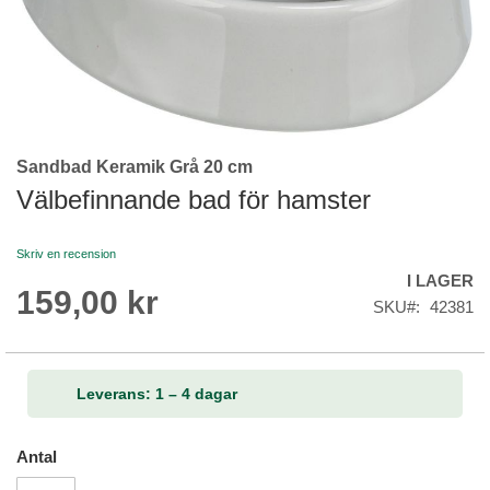
Sandbad Keramik Grå 20 cm
Skip
to
Välbefinnande bad för hamster
the
beginning
Skriv en recension
of
I LAGER
the
159,00 kr
images
SKU
42381
gallery
Leverans: 1 – 4 dagar
Antal