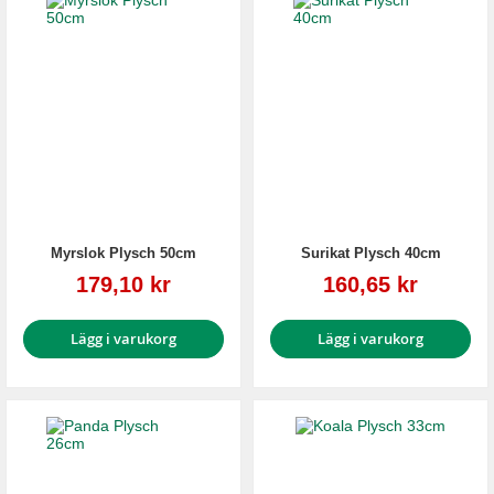
Myrslok Plysch 50cm
Surikat Plysch 40cm
Reapris
Reapris
179,10 kr
160,65 kr
Lägg i varukorg
Lägg i varukorg