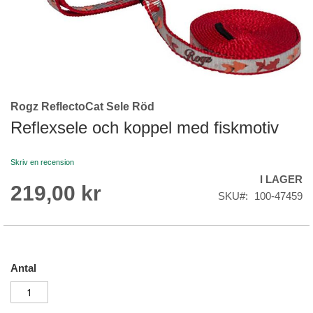
Rogz ReflectoCat Sele Röd
Skip
to
Reflexsele och koppel med fiskmotiv
the
beginning
Skriv en recension
of
I LAGER
the
219,00 kr
images
SKU
100-47459
gallery
Antal