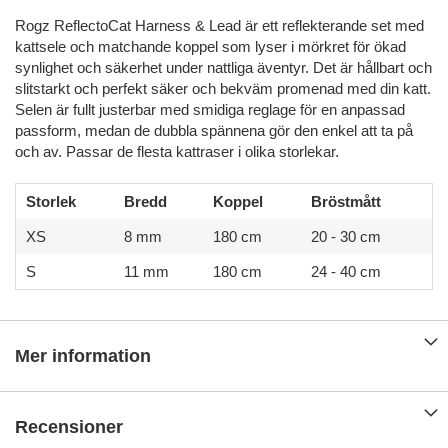
Rogz ReflectoCat Harness & Lead är ett reflekterande set med
kattsele och matchande koppel som lyser i mörkret för ökad
synlighet och säkerhet under nattliga äventyr. Det är hållbart och
slitstarkt och perfekt säker och bekväm promenad med din katt.
Selen är fullt justerbar med smidiga reglage för en anpassad
passform, medan de dubbla spännena gör den enkel att ta på
och av. Passar de flesta kattraser i olika storlekar.
Storlek
Bredd
Koppel
Bröstmått
XS
8 mm
180 cm
20 - 30 cm
S
11 mm
180 cm
24 - 40 cm
Mer information
Recensioner