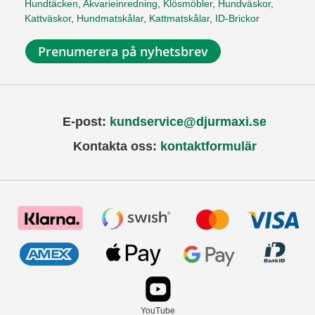
Hundtäcken
,
Akvarieinredning
,
Klösmöbler
,
Hundväskor
,
Kattväskor
,
Hundmatskålar
,
Kattmatskålar
,
ID-Brickor
Prenumerera på nyhetsbrev
E-post:
kundservice@djurmaxi.se
Kontakta oss:
kontaktformulär
YouTube