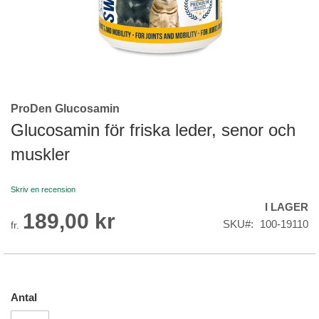
ProDen Glucosamin
Skip
to
Glucosamin för friska leder, senor och
the
muskler
beginning
of
the
Skriv en recension
images
I LAGER
gallery
189,00 kr
SKU
100-19110
fr.
Antal