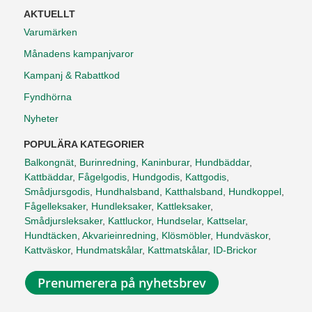
AKTUELLT
Varumärken
Månadens kampanjvaror
Kampanj & Rabattkod
Fyndhörna
Nyheter
POPULÄRA KATEGORIER
Balkongnät
,
Burinredning
,
Kaninburar
,
Hundbäddar
,
Kattbäddar
,
Fågelgodis
,
Hundgodis
,
Kattgodis
,
Smådjursgodis
,
Hundhalsband
,
Katthalsband
,
Hundkoppel
,
Fågelleksaker
,
Hundleksaker
,
Kattleksaker
,
Smådjursleksaker
,
Kattluckor
,
Hundselar
,
Kattselar
,
Hundtäcken
,
Akvarieinredning
,
Klösmöbler
,
Hundväskor
,
Kattväskor
,
Hundmatskålar
,
Kattmatskålar
,
ID-Brickor
Prenumerera på nyhetsbrev