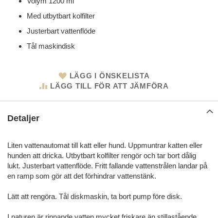
Volym 1200 ml
Med utbytbart kolfilter
Justerbart vattenflöde
Tål maskindisk
LÄGG I ÖNSKELISTA
LÄGG TILL FÖR ATT JÄMFÖRA
Detaljer
Liten vattenautomat till katt eller hund. Uppmuntrar katten eller
hunden att dricka. Utbytbart kolfilter rengör och tar bort dålig
lukt. Justerbart vattenflöde. Fritt fallande vattenstrålen landar på
en ramp som gör att det förhindrar vattenstänk.
Lätt att rengöra. Tål diskmaskin, ta bort pump före disk.
I naturen är rinnande vatten mycket friskare än stillastående