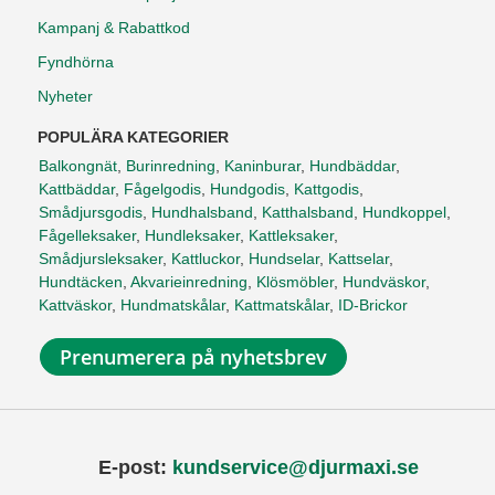
Kampanj & Rabattkod
Fyndhörna
Nyheter
POPULÄRA KATEGORIER
Balkongnät
,
Burinredning
,
Kaninburar
,
Hundbäddar
,
Kattbäddar
,
Fågelgodis
,
Hundgodis
,
Kattgodis
,
Smådjursgodis
,
Hundhalsband
,
Katthalsband
,
Hundkoppel
,
Fågelleksaker
,
Hundleksaker
,
Kattleksaker
,
Smådjursleksaker
,
Kattluckor
,
Hundselar
,
Kattselar
,
Hundtäcken
,
Akvarieinredning
,
Klösmöbler
,
Hundväskor
,
Kattväskor
,
Hundmatskålar
,
Kattmatskålar
,
ID-Brickor
Prenumerera på nyhetsbrev
E-post:
kundservice@djurmaxi.se