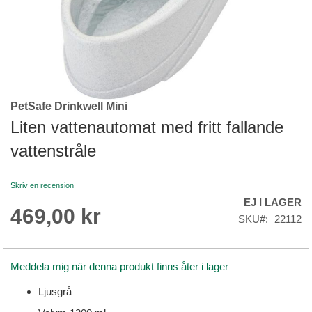
PetSafe Drinkwell Mini
Skip
to
Liten vattenautomat med fritt fallande
the
vattenstråle
beginning
of
the
Skriv en recension
images
EJ I LAGER
gallery
469,00 kr
SKU
22112
Meddela mig när denna produkt finns åter i lager
Ljusgrå