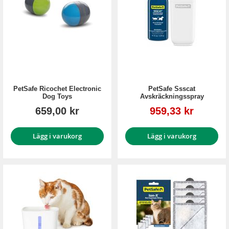
PetSafe Ricochet Electronic
PetSafe Ssscat
Dog Toys
Avskräckningsspray
Reapris
659,00 kr
959,33 kr
Lägg i varukorg
Lägg i varukorg