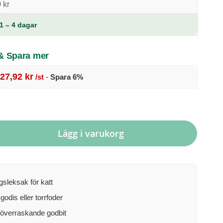
 kr
1 – 4 dagar
 & Spara mer
27,92 kr
/st
-
Spara
6
%
Lägg i varukorg
gsleksak för katt
godis eller torrfoder
 överraskande godbit