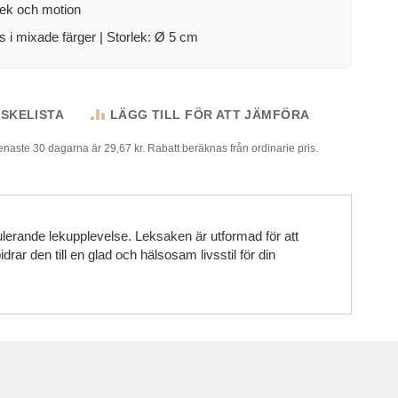
lek och motion
s i mixade färger | Storlek: Ø 5 cm
NSKELISTA
LÄGG TILL FÖR ATT JÄMFÖRA
senaste 30 dagarna är 29,67 kr. Rabatt beräknas från ordinarie pris.
mulerande lekupplevelse. Leksaken är utformad för att
r den till en glad och hälsosam livsstil för din