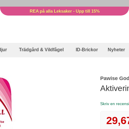
REA på alla Leksaker - Upp till 15%
jur
Trädgård & Vildfågel
ID-Brickor
Nyheter
Pawise God
Aktiveri
Skriv en recens
29,6
Reapris