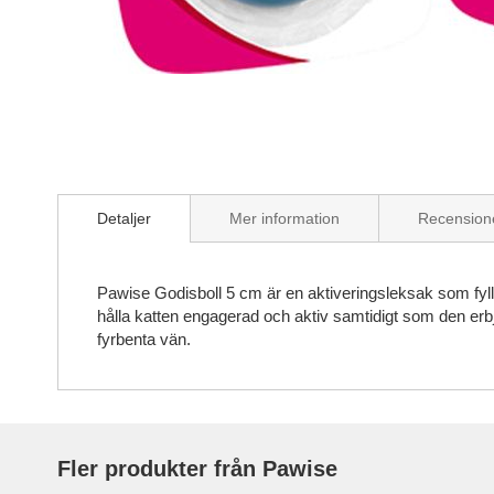
Skip
to
the
beginning
of
the
Detaljer
Mer information
Recension
images
gallery
Pawise Godisboll 5 cm är en aktiveringsleksak som fylls 
hålla katten engagerad och aktiv samtidigt som den erbj
fyrbenta vän.
Fler produkter från Pawise