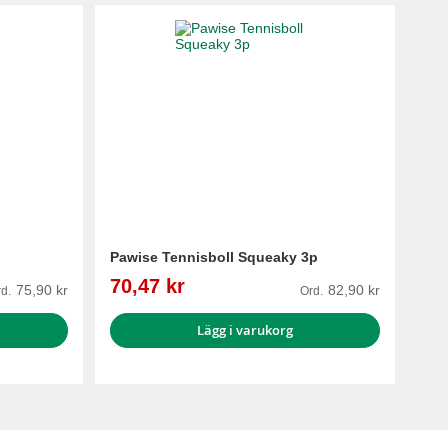
Pawise Tennisboll Squeaky 3p
Reapris
70,47 kr
75,90 kr
82,90 kr
d.
Ord.
Lägg i varukorg