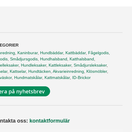
EGORIER
nredning
,
Kaninburar
,
Hundbäddar
,
Kattbäddar
,
Fågelgodis
,
odis
,
Smådjursgodis
,
Hundhalsband
,
Katthalsband
,
elleksaker
,
Hundleksaker
,
Kattleksaker
,
Smådjursleksaker
,
elar
,
Kattselar
,
Hundtäcken
,
Akvarieinredning
,
Klösmöbler
,
tväskor
,
Hundmatskålar
,
Kattmatskålar
,
ID-Brickor
ra på nyhetsbrev
ntakta oss:
kontaktformulär