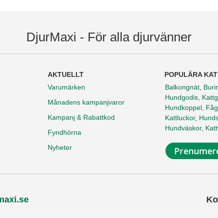
DjurMaxi - För alla djurvänner
AKTUELLT
POPULÄRA KAT
Varumärken
Balkongnät
,
Buri
Hundgodis
,
Kattg
Månadens kampanjvaror
Hundkoppel
,
Fåg
Kampanj & Rabattkod
Kattluckor
,
Hunds
Hundväskor
,
Kat
Fyndhörna
Nyheter
Prenumere
maxi.se
Ko