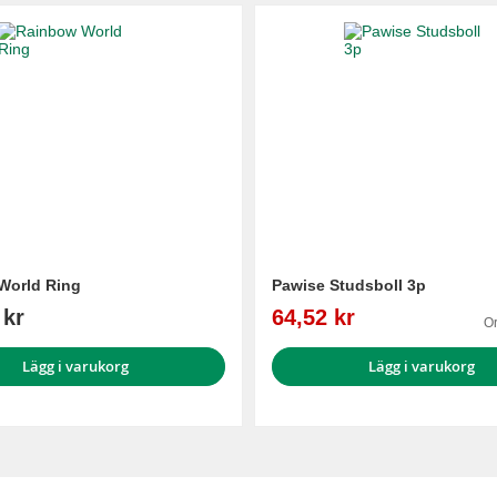
World Ring
Pawise Studsboll 3p
Reapris
 kr
64,52 kr
Or
Lägg i varukorg
Lägg i varukorg