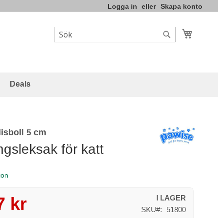
Logga in
Skapa konto
Varukor
Sök
Sök
Deals
isboll 5 cm
ngsleksak för katt
ion
7 kr
I LAGER
SKU
51800