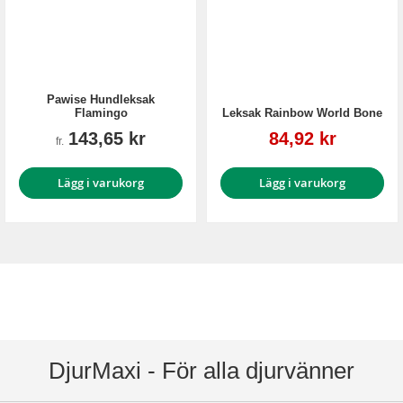
Pawise Hundleksak
Flamingo
Leksak Rainbow World Bone
Reapris
143,65 kr
84,92 kr
fr.
Lägg i varukorg
Lägg i varukorg
DjurMaxi - För alla djurvänner