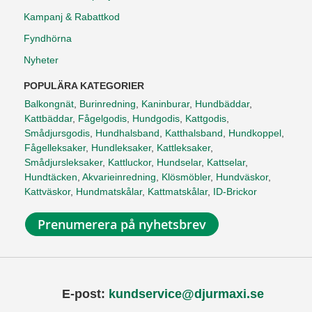
Kampanj & Rabattkod
Fyndhörna
Nyheter
POPULÄRA KATEGORIER
Balkongnät
,
Burinredning
,
Kaninburar
,
Hundbäddar
,
Kattbäddar
,
Fågelgodis
,
Hundgodis
,
Kattgodis
,
Smådjursgodis
,
Hundhalsband
,
Katthalsband
,
Hundkoppel
,
Fågelleksaker
,
Hundleksaker
,
Kattleksaker
,
Smådjursleksaker
,
Kattluckor
,
Hundselar
,
Kattselar
,
Hundtäcken
,
Akvarieinredning
,
Klösmöbler
,
Hundväskor
,
Kattväskor
,
Hundmatskålar
,
Kattmatskålar
,
ID-Brickor
Prenumerera på nyhetsbrev
E-post:
kundservice@djurmaxi.se