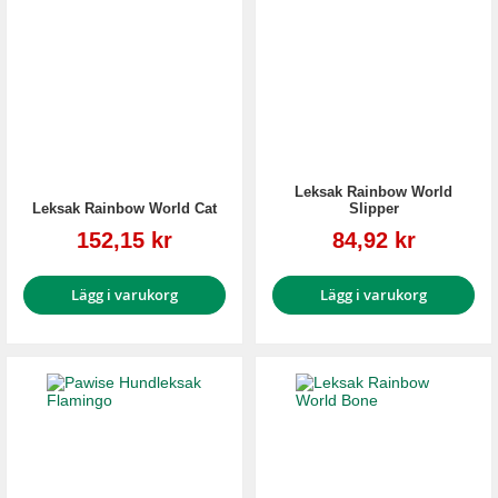
Leksak Rainbow World
Leksak Rainbow World Cat
Slipper
Reapris
Reapris
152,15 kr
84,92 kr
Lägg i varukorg
Lägg i varukorg