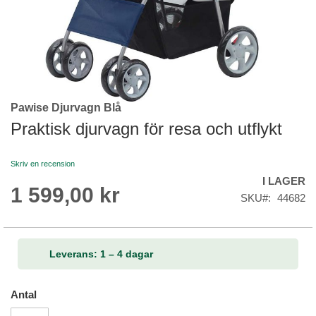
Pawise Djurvagn Blå
Skip
to
Praktisk djurvagn för resa och utflykt
the
beginning
Skriv en recension
of
I LAGER
the
1 599,00 kr
images
SKU
44682
gallery
Leverans: 1 – 4 dagar
Antal