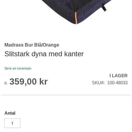
Madrass Bur Blå/Orange
Skip
to
Slitstark dyna med kanter
the
beginning
Skriv en recension
of
I LAGER
the
359,00 kr
images
SKU
100-48033
fr.
gallery
Antal