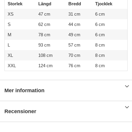
Storlek
Längd
Bredd
Tjocklek
XS
47 cm
31 cm
6 cm
S
62 cm
44 cm
6 cm
M
78 cm
49 cm
6 cm
L
93 cm
57 cm
8 cm
XL
108 cm
70 cm
8 cm
XXL
124 cm
76 cm
8 cm
Mer information
Recensioner