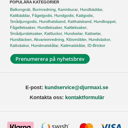
POPULÄRA KATEGORIER
Balkongnät
,
Burinredning
,
Kaninburar
,
Hundbäddar
,
Kattbäddar
,
Fågelgodis
,
Hundgodis
,
Kattgodis
,
Smådjursgodis
,
Hundhalsband
,
Katthalsband
,
Hundkoppel
,
Fågelleksaker
,
Hundleksaker
,
Kattleksaker
,
Smådjursleksaker
,
Kattluckor
,
Hundselar
,
Kattselar
,
Hundtäcken
,
Akvarieinredning
,
Klösmöbler
,
Hundväskor
,
Kattväskor
,
Hundmatskålar
,
Kattmatskålar
,
ID-Brickor
Prenumerera på nyhetsbrev
E-post:
kundservice@djurmaxi.se
Kontakta oss:
kontaktformulär