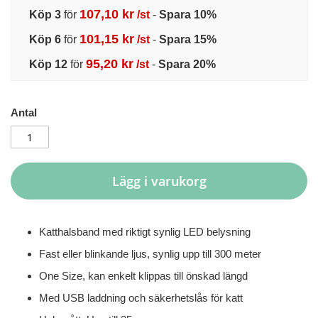
107,10 kr
Köp 3
för
/st
-
Spara
10
%
101,15 kr
Köp 6
för
/st
-
Spara
15
%
95,20 kr
Köp 12
för
/st
-
Spara
20
%
Antal
Lägg i varukorg
Katthalsband med riktigt synlig LED belysning
Fast eller blinkande ljus, synlig upp till 300 meter
One Size, kan enkelt klippas till önskad längd
Med USB laddning och säkerhetslås för katt