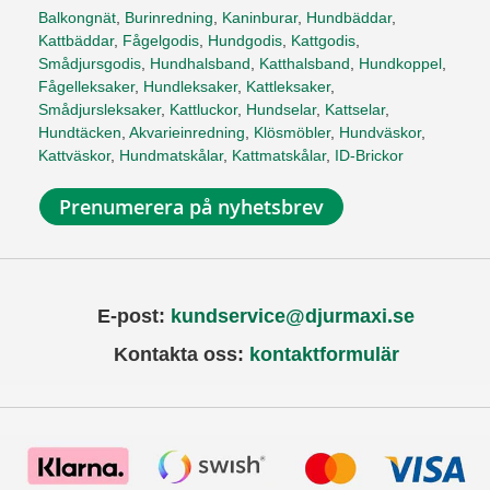
Balkongnät
,
Burinredning
,
Kaninburar
,
Hundbäddar
,
Kattbäddar
,
Fågelgodis
,
Hundgodis
,
Kattgodis
,
Smådjursgodis
,
Hundhalsband
,
Katthalsband
,
Hundkoppel
,
Fågelleksaker
,
Hundleksaker
,
Kattleksaker
,
Smådjursleksaker
,
Kattluckor
,
Hundselar
,
Kattselar
,
Hundtäcken
,
Akvarieinredning
,
Klösmöbler
,
Hundväskor
,
Kattväskor
,
Hundmatskålar
,
Kattmatskålar
,
ID-Brickor
Prenumerera på nyhetsbrev
E-post:
kundservice@djurmaxi.se
Kontakta oss:
kontaktformulär