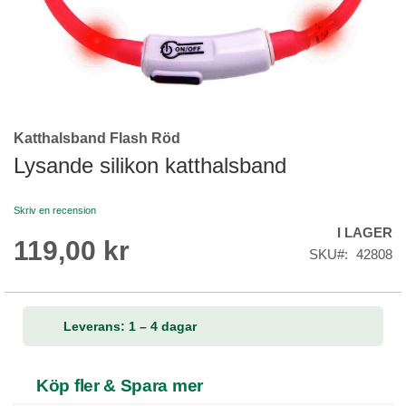
Katthalsband Flash Röd
Skip
to
Lysande silikon katthalsband
the
beginning
Skriv en recension
of
I LAGER
the
119,00 kr
images
SKU
42808
gallery
Leverans: 1 – 4 dagar
Köp fler & Spara mer