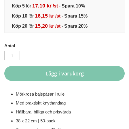
17,10 kr
Köp 5
för
/st
-
Spara
10
%
16,15 kr
Köp 10
för
/st
-
Spara
15
%
15,20 kr
Köp 20
för
/st
-
Spara
20
%
Antal
Lägg i varukorg
Mörkrosa bajspåsar i rulle
Med praktiskt knythandtag
Hållbara, billiga och prisvärda
38 x 22 cm | 50-pack