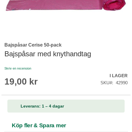
Bajspåsar Cerise 50-pack
Skip
to
Bajspåsar med knythandtag
the
beginning
Skriv en recension
of
I LAGER
the
19,00 kr
images
SKU
42990
gallery
Leverans: 1 – 4 dagar
Köp fler & Spara mer