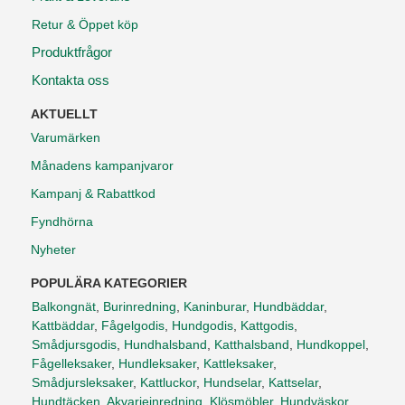
Retur & Öppet köp
Produktfrågor
Kontakta oss
AKTUELLT
Varumärken
Månadens kampanjvaror
Kampanj & Rabattkod
Fyndhörna
Nyheter
POPULÄRA KATEGORIER
Balkongnät
,
Burinredning
,
Kaninburar
,
Hundbäddar
,
Kattbäddar
,
Fågelgodis
,
Hundgodis
,
Kattgodis
,
Smådjursgodis
,
Hundhalsband
,
Katthalsband
,
Hundkoppel
,
Fågelleksaker
,
Hundleksaker
,
Kattleksaker
,
Smådjursleksaker
,
Kattluckor
,
Hundselar
,
Kattselar
,
Hundtäcken
,
Akvarieinredning
,
Klösmöbler
,
Hundväskor
,