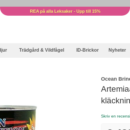
REA på alla Leksaker - Upp till 15%
jur
Trädgård & Vildfågel
ID-Brickor
Nyheter
Ocean Brin
Artemi
kläckni
Skriv en recens