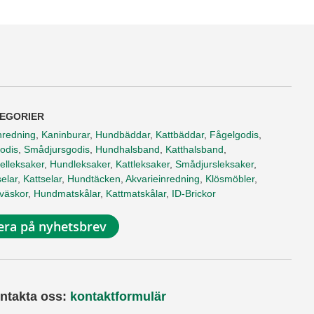
EGORIER
nredning
,
Kaninburar
,
Hundbäddar
,
Kattbäddar
,
Fågelgodis
,
odis
,
Smådjursgodis
,
Hundhalsband
,
Katthalsband
,
elleksaker
,
Hundleksaker
,
Kattleksaker
,
Smådjursleksaker
,
elar
,
Kattselar
,
Hundtäcken
,
Akvarieinredning
,
Klösmöbler
,
tväskor
,
Hundmatskålar
,
Kattmatskålar
,
ID-Brickor
ra på nyhetsbrev
ntakta oss:
kontaktformulär