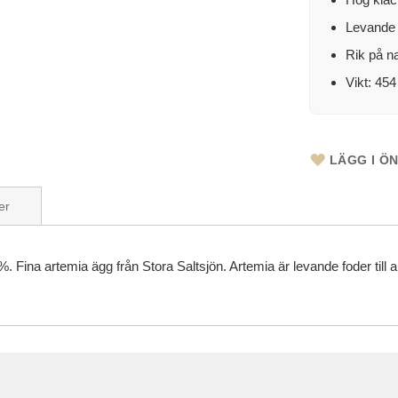
Levande f
Rik på n
Vikt: 45
LÄGG I Ö
er
Fina artemia ägg från Stora Saltsjön. Artemia är levande foder till a