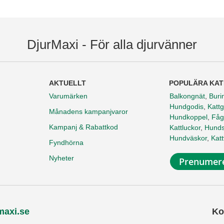
DjurMaxi - För alla djurvänner
AKTUELLT
POPULÄRA KAT
Varumärken
Balkongnät
,
Buri
Hundgodis
,
Kattg
Månadens kampanjvaror
Hundkoppel
,
Fåg
Kampanj & Rabattkod
Kattluckor
,
Hunds
Hundväskor
,
Kat
Fyndhörna
Nyheter
Prenumere
maxi.se
Ko