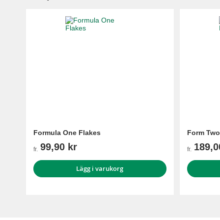
Formula One Flakes
Form Two 
99,90 kr
189,0
fr.
fr.
Lägg i varukorg