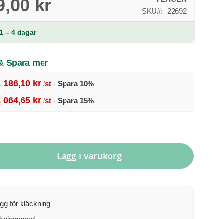
9,00 kr
SKU
22692
1 – 4 dagar
 & Spara mer
2 186,10 kr
/st
-
Spara
10
%
2 064,65 kr
/st
-
Spara
15
%
Lägg i varukorg
gg för kläckning
kningsgrad