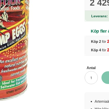
2 42
Leverans: 
Köp fler
Köp 2
för
Köp 4
för
Antal
Artemiaä
Hög kläc