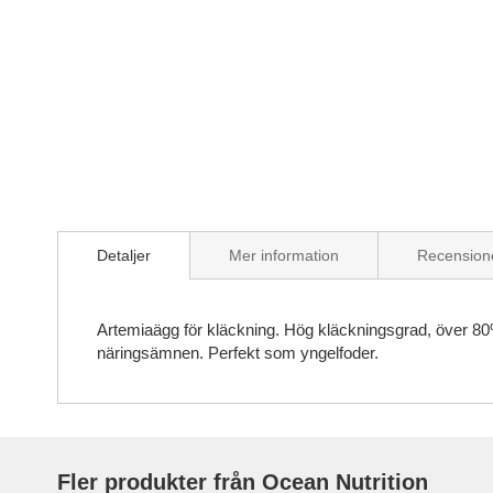
Skip
to
the
beginning
of
the
images
gallery
Detaljer
Mer information
Recension
Artemiaägg för kläckning. Hög kläckningsgrad, över 80%. 
näringsämnen. Perfekt som yngelfoder.
Fler produkter från Ocean Nutrition