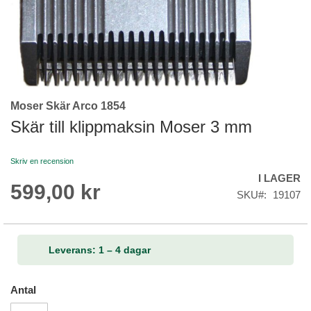
Moser Skär Arco 1854
Skip
to
Skär till klippmaksin Moser 3 mm
the
beginning
Skriv en recension
of
I LAGER
the
599,00 kr
images
SKU
19107
gallery
Leverans: 1 – 4 dagar
Antal