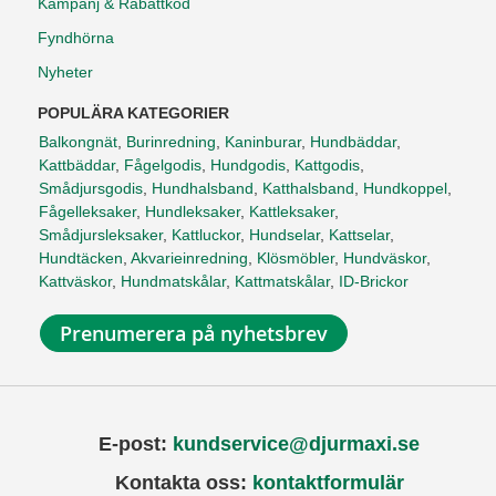
Kampanj & Rabattkod
Fyndhörna
Nyheter
POPULÄRA KATEGORIER
Balkongnät
,
Burinredning
,
Kaninburar
,
Hundbäddar
,
Kattbäddar
,
Fågelgodis
,
Hundgodis
,
Kattgodis
,
Smådjursgodis
,
Hundhalsband
,
Katthalsband
,
Hundkoppel
,
Fågelleksaker
,
Hundleksaker
,
Kattleksaker
,
Smådjursleksaker
,
Kattluckor
,
Hundselar
,
Kattselar
,
Hundtäcken
,
Akvarieinredning
,
Klösmöbler
,
Hundväskor
,
Kattväskor
,
Hundmatskålar
,
Kattmatskålar
,
ID-Brickor
Prenumerera på nyhetsbrev
E-post:
kundservice@djurmaxi.se
Kontakta oss:
kontaktformulär