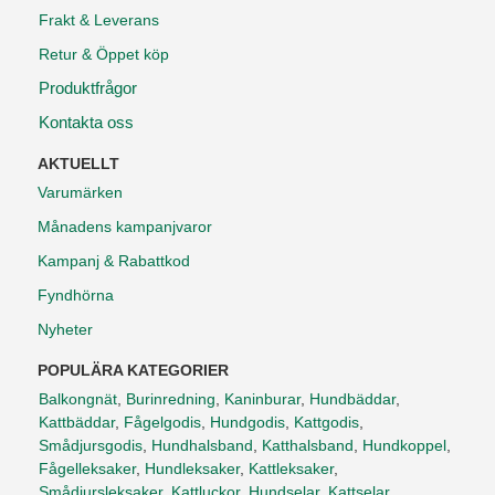
Frakt & Leverans
Retur & Öppet köp
Produktfrågor
Kontakta oss
AKTUELLT
Varumärken
Månadens kampanjvaror
Kampanj & Rabattkod
Fyndhörna
Nyheter
POPULÄRA KATEGORIER
Balkongnät
,
Burinredning
,
Kaninburar
,
Hundbäddar
,
Kattbäddar
,
Fågelgodis
,
Hundgodis
,
Kattgodis
,
Smådjursgodis
,
Hundhalsband
,
Katthalsband
,
Hundkoppel
,
Fågelleksaker
,
Hundleksaker
,
Kattleksaker
,
Smådjursleksaker
,
Kattluckor
,
Hundselar
,
Kattselar
,