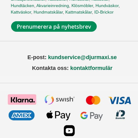
Hundtäcken
,
Akvarieinredning
,
Klösmöbler
,
Hundväskor
,
Kattväskor
,
Hundmatskålar
,
Kattmatskålar
,
ID-Brickor
Prenumerera på nyhetsbrev
E-post:
kundservice@djurmaxi.se
Kontakta oss:
kontaktformulär