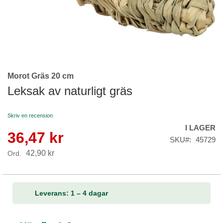
Morot Gräs 20 cm
Skip
to
Leksak av naturligt gräs
the
beginning
Skriv en recension
of
I LAGER
the
36,47 kr
Reapris
images
SKU
45729
gallery
42,90 kr
Ord.
Leverans: 1 – 4 dagar