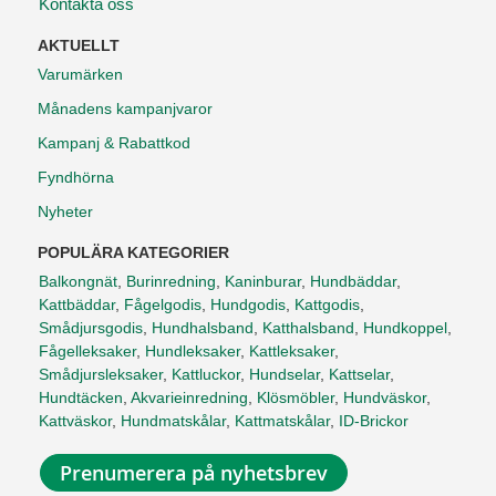
Kontakta oss
AKTUELLT
Varumärken
Månadens kampanjvaror
Kampanj & Rabattkod
Fyndhörna
Nyheter
POPULÄRA KATEGORIER
Balkongnät
,
Burinredning
,
Kaninburar
,
Hundbäddar
,
Kattbäddar
,
Fågelgodis
,
Hundgodis
,
Kattgodis
,
Smådjursgodis
,
Hundhalsband
,
Katthalsband
,
Hundkoppel
,
Fågelleksaker
,
Hundleksaker
,
Kattleksaker
,
Smådjursleksaker
,
Kattluckor
,
Hundselar
,
Kattselar
,
Hundtäcken
,
Akvarieinredning
,
Klösmöbler
,
Hundväskor
,
Kattväskor
,
Hundmatskålar
,
Kattmatskålar
,
ID-Brickor
Prenumerera på nyhetsbrev