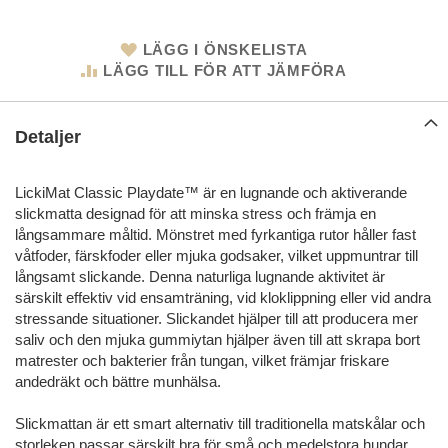
LÄGG I ÖNSKELISTA
LÄGG TILL FÖR ATT JÄMFÖRA
Detaljer
LickiMat Classic Playdate™ är en lugnande och aktiverande
slickmatta designad för att minska stress och främja en
långsammare måltid. Mönstret med fyrkantiga rutor håller fast
våtfoder, färskfoder eller mjuka godsaker, vilket uppmuntrar till
långsamt slickande. Denna naturliga lugnande aktivitet är
särskilt effektiv vid ensamträning, vid kloklippning eller vid andra
stressande situationer. Slickandet hjälper till att producera mer
saliv och den mjuka gummiytan hjälper även till att skrapa bort
matrester och bakterier från tungan, vilket främjar friskare
andedräkt och bättre munhälsa.
Slickmattan är ett smart alternativ till traditionella matskålar och
storleken passar särskilt bra för små och medelstora hundar