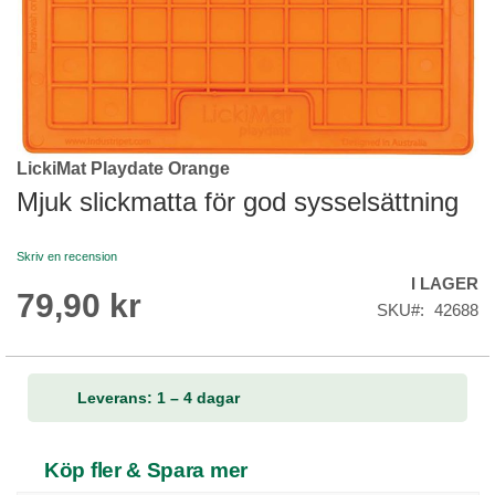
LickiMat Playdate Orange
Skip
to
Mjuk slickmatta för god sysselsättning
the
beginning
Skriv en recension
of
I LAGER
the
79,90 kr
images
SKU
42688
gallery
Leverans: 1 – 4 dagar
Köp fler & Spara mer