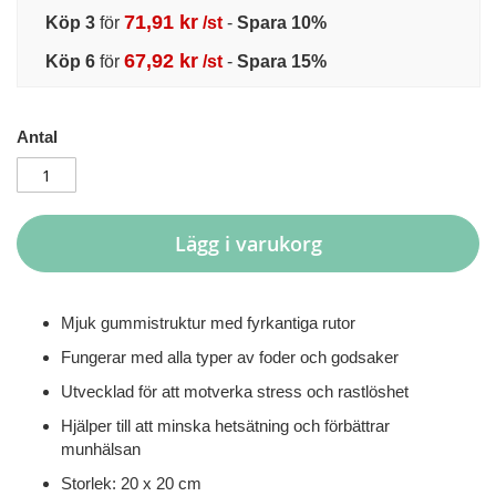
71,91 kr
Köp 3
för
/st
-
Spara
10
%
67,92 kr
Köp 6
för
/st
-
Spara
15
%
Antal
Lägg i varukorg
Mjuk gummistruktur med fyrkantiga rutor
Fungerar med alla typer av foder och godsaker
Utvecklad för att motverka stress och rastlöshet
Hjälper till att minska hetsätning och förbättrar
munhälsan
Storlek: 20 x 20 cm