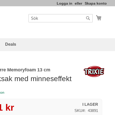
Logga in
Skapa konto
Varukor
Sök
Sök
Deals
rre Memoryfoam 13 cm
sak med minneseffekt
ion
1 kr
I LAGER
SKU
43891