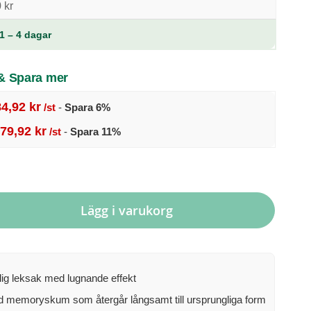
 kr
1 – 4 dagar
 & Spara mer
84,92 kr
/st
-
Spara
6
%
79,92 kr
/st
-
Spara
11
%
Lägg i varukorg
ig leksak med lugnande effekt
d memoryskum som återgår långsamt till ursprungliga form