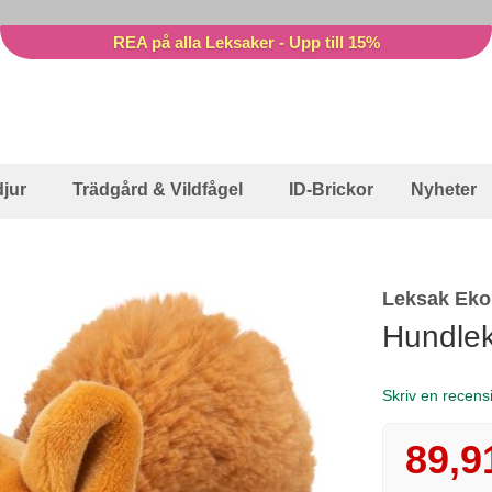
REA på alla Leksaker - Upp till 15%
jur
Trädgård & Vildfågel
ID-Brickor
Nyheter
Leksak Eko
Hundlek
Skriv en recens
89,9
Reapris