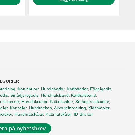
EGORIER
nredning
,
Kaninburar
,
Hundbäddar
,
Kattbäddar
,
Fågelgodis
,
odis
,
Smådjursgodis
,
Hundhalsband
,
Katthalsband
,
elleksaker
,
Hundleksaker
,
Kattleksaker
,
Smådjursleksaker
,
elar
,
Kattselar
,
Hundtäcken
,
Akvarieinredning
,
Klösmöbler
,
tväskor
,
Hundmatskålar
,
Kattmatskålar
,
ID-Brickor
ra på nyhetsbrev