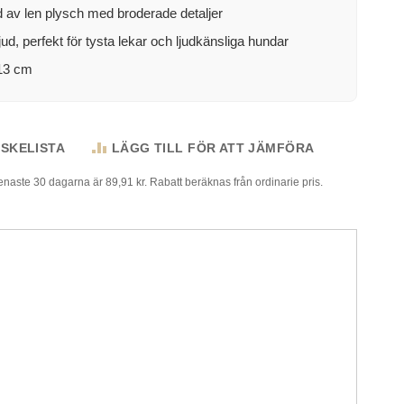
d av len plysch med broderade detaljer
jud, perfekt för tysta lekar och ljudkänsliga hundar
 13 cm
NSKELISTA
LÄGG TILL FÖR ATT JÄMFÖRA
senaste 30 dagarna är 89,91 kr. Rabatt beräknas från ordinarie pris.