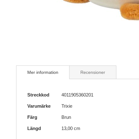
Skip
to
the
beginning
of
the
images
gallery
Mer information
Recensioner
Mer
Streckkod
4011905360201
information
Varumärke
Trixie
Färg
Brun
Längd
13,00 cm