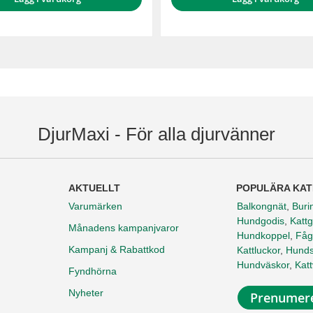
DjurMaxi - För alla djurvänner
AKTUELLT
POPULÄRA KAT
Varumärken
Balkongnät
,
Buri
Hundgodis
,
Kattg
Månadens kampanjvaror
Hundkoppel
,
Fåg
Kampanj & Rabattkod
Kattluckor
,
Hunds
Hundväskor
,
Kat
Fyndhörna
Nyheter
Prenumere