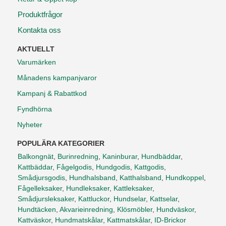
Produktfrågor
Kontakta oss
AKTUELLT
Varumärken
Månadens kampanjvaror
Kampanj & Rabattkod
Fyndhörna
Nyheter
POPULÄRA KATEGORIER
Balkongnät
,
Burinredning
,
Kaninburar
,
Hundbäddar
,
Kattbäddar
,
Fågelgodis
,
Hundgodis
,
Kattgodis
,
Smådjursgodis
,
Hundhalsband
,
Katthalsband
,
Hundkoppel
,
Fågelleksaker
,
Hundleksaker
,
Kattleksaker
,
Smådjursleksaker
,
Kattluckor
,
Hundselar
,
Kattselar
,
Hundtäcken
,
Akvarieinredning
,
Klösmöbler
,
Hundväskor
,
Kattväskor
,
Hundmatskålar
,
Kattmatskålar
,
ID-Brickor