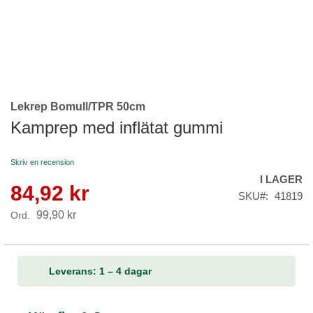
Lekrep Bomull/TPR 50cm
Skip
to
Kamprep med inflätat gummi
the
beginning
Skriv en recension
of
I LAGER
the
84,92 kr
Reapris
images
SKU
41819
gallery
99,90 kr
Ord.
Leverans: 1 – 4 dagar