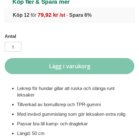
Köp fler & Spara mer
79,92 kr
Köp 12
för
/st
-
Spara
6
%
Antal
Lägg i varukorg
Lekrep för hundar gillar att ruska och slänga runt
leksaker
Tillverkad av bomullsrep och TPR-gummi
Med invävd gummislang som gör leksaken extra rolig
Passar bra till kamp- och draglekar
Längd: 50 cm