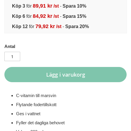
89,91 kr
Köp 3
för
/st
-
Spara
10
%
84,92 kr
Köp 6
för
/st
-
Spara
15
%
79,92 kr
Köp 12
för
/st
-
Spara
20
%
Antal
Lägg i varukorg
C-vitamin till marsvin
Flytande fodertillskott
Ges i vattnet
Fyller det dagliga behovet