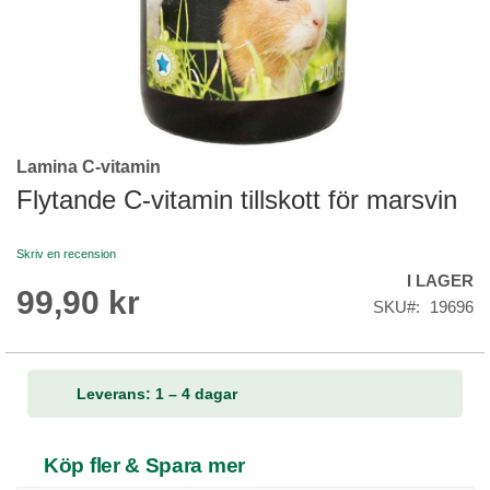
Lamina C-vitamin
Skip
to
Flytande C-vitamin tillskott för marsvin
the
beginning
Skriv en recension
of
I LAGER
the
99,90 kr
images
SKU
19696
gallery
Leverans: 1 – 4 dagar
Köp fler & Spara mer