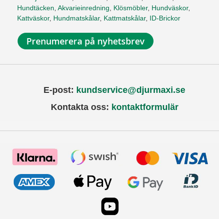
Hundtäcken
,
Akvarieinredning
,
Klösmöbler
,
Hundväskor
,
Kattväskor
,
Hundmatskålar
,
Kattmatskålar
,
ID-Brickor
Prenumerera på nyhetsbrev
E-post:
kundservice@djurmaxi.se
Kontakta oss:
kontaktformulär