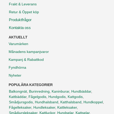
Frakt & Leverans
Retur & Öppet köp
Produktfrågor
Kontakta oss
AKTUELLT
Varumärken
Månadens kampanjvaror
Kampanj & Rabattkod
Fyndhörna
Nyheter
POPULÄRA KATEGORIER
Balkongnät
,
Burinredning
,
Kaninburar
,
Hundbäddar
,
Kattbäddar
,
Fågelgodis
,
Hundgodis
,
Kattgodis
,
Smådjursgodis
,
Hundhalsband
,
Katthalsband
,
Hundkoppel
,
Fågelleksaker
,
Hundleksaker
,
Kattleksaker
,
Smådjursleksaker
,
Kattluckor
,
Hundselar
,
Kattselar
,