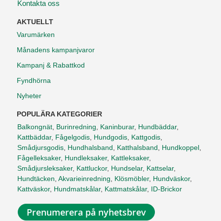
Kontakta oss
AKTUELLT
Varumärken
Månadens kampanjvaror
Kampanj & Rabattkod
Fyndhörna
Nyheter
POPULÄRA KATEGORIER
Balkongnät
,
Burinredning
,
Kaninburar
,
Hundbäddar
,
Kattbäddar
,
Fågelgodis
,
Hundgodis
,
Kattgodis
,
Smådjursgodis
,
Hundhalsband
,
Katthalsband
,
Hundkoppel
,
Fågelleksaker
,
Hundleksaker
,
Kattleksaker
,
Smådjursleksaker
,
Kattluckor
,
Hundselar
,
Kattselar
,
Hundtäcken
,
Akvarieinredning
,
Klösmöbler
,
Hundväskor
,
Kattväskor
,
Hundmatskålar
,
Kattmatskålar
,
ID-Brickor
Prenumerera på nyhetsbrev