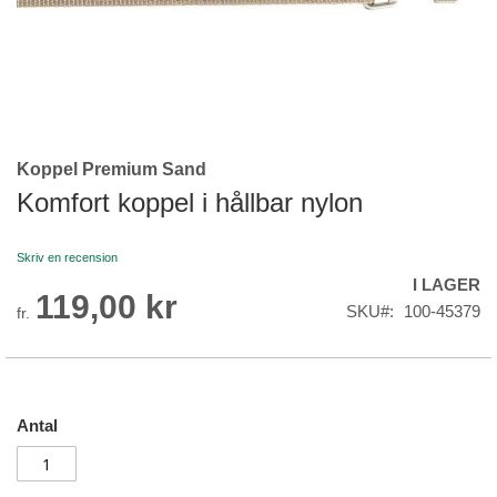
Koppel Premium Sand
Skip
to
Komfort koppel i hållbar nylon
the
beginning
Skriv en recension
of
I LAGER
the
119,00 kr
images
SKU
100-45379
fr.
gallery
Antal