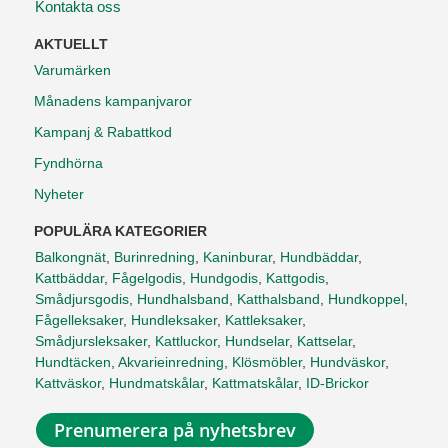
Kontakta oss
AKTUELLT
Varumärken
Månadens kampanjvaror
Kampanj & Rabattkod
Fyndhörna
Nyheter
POPULÄRA KATEGORIER
Balkongnät
,
Burinredning
,
Kaninburar
,
Hundbäddar
,
Kattbäddar
,
Fågelgodis
,
Hundgodis
,
Kattgodis
,
Smådjursgodis
,
Hundhalsband
,
Katthalsband
,
Hundkoppel
,
Fågelleksaker
,
Hundleksaker
,
Kattleksaker
,
Smådjursleksaker
,
Kattluckor
,
Hundselar
,
Kattselar
,
Hundtäcken
,
Akvarieinredning
,
Klösmöbler
,
Hundväskor
,
Kattväskor
,
Hundmatskålar
,
Kattmatskålar
,
ID-Brickor
Prenumerera på nyhetsbrev