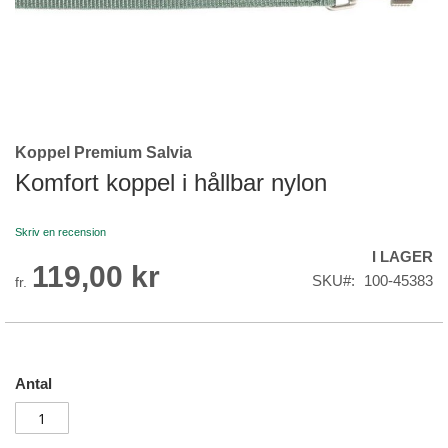
Koppel Premium Salvia
Skip
to
Komfort koppel i hållbar nylon
the
beginning
Skriv en recension
of
I LAGER
the
119,00 kr
images
SKU
100-45383
fr.
gallery
Antal