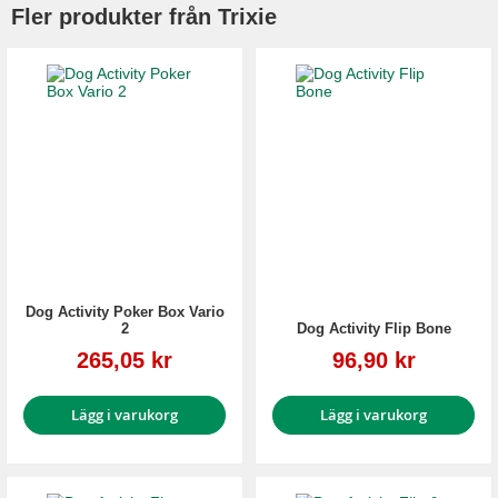
Fler produkter från Trixie
Dog Activity Poker Box Vario
2
Dog Activity Flip Bone
Reapris
Reapris
265,05 kr
96,90 kr
Lägg i varukorg
Lägg i varukorg