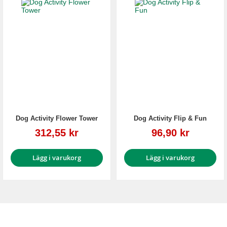
Dog Activity Flower Tower
Dog Activity Flip & Fun
Reapris
Reapris
312,55 kr
96,90 kr
Lägg i varukorg
Lägg i varukorg