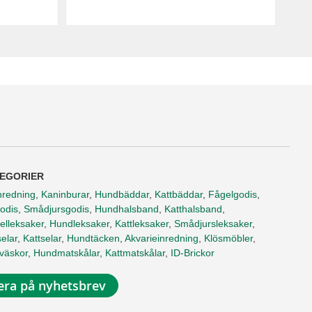
EGORIER
nredning
,
Kaninburar
,
Hundbäddar
,
Kattbäddar
,
Fågelgodis
,
odis
,
Smådjursgodis
,
Hundhalsband
,
Katthalsband
,
elleksaker
,
Hundleksaker
,
Kattleksaker
,
Smådjursleksaker
,
elar
,
Kattselar
,
Hundtäcken
,
Akvarieinredning
,
Klösmöbler
,
tväskor
,
Hundmatskålar
,
Kattmatskålar
,
ID-Brickor
ra på nyhetsbrev