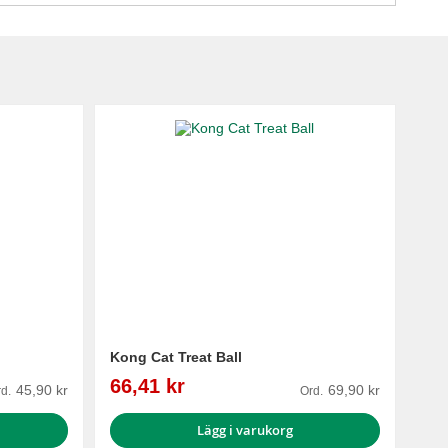
Kong Cat Treat Ball
Reapris
66,41 kr
45,90 kr
69,90 kr
d.
Ord.
Lägg i varukorg