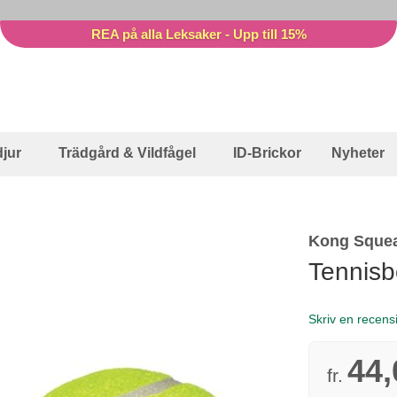
REA på alla Leksaker - Upp till 15%
jur
Trädgård & Vildfågel
ID-Brickor
Nyheter
Kong Squea
Tennisb
Skriv en recens
44,
fr.