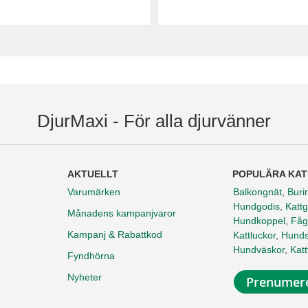
DjurMaxi - För alla djurvänner
AKTUELLT
POPULÄRA KAT
Varumärken
Balkongnät
,
Buri
Hundgodis
,
Kattg
Månadens kampanjvaror
Hundkoppel
,
Fåg
Kampanj & Rabattkod
Kattluckor
,
Hunds
Hundväskor
,
Kat
Fyndhörna
Nyheter
Prenumere