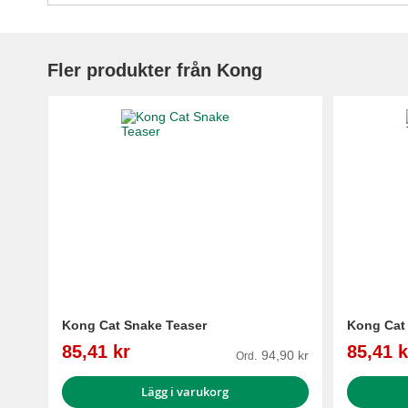
Fler produkter från Kong
Kong Cat Snake Teaser
Kong Cat
Reapris
Reapris
85,41 kr
85,41 k
94,90 kr
Ord.
Lägg i varukorg