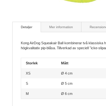
Skip
to
Detaljer
Mer information
Recension
the
beginning
of
the
Kong AirDog Squeakair Ball kombinerar två klassiska hu
images
högkvalitativ pip-blåsa. Tillverkad av speciell "icke-sli
gallery
Storlek
Mått
XS
Ø 4 cm
S
Ø 5 cm
M
Ø 6 cm