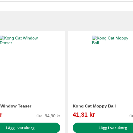
 Window Teaser
Kong Cat Moppy Ball
Reapris
r
41,31 kr
94,90 kr
Ord.
Or
Lägg i varukorg
Lägg i varukorg