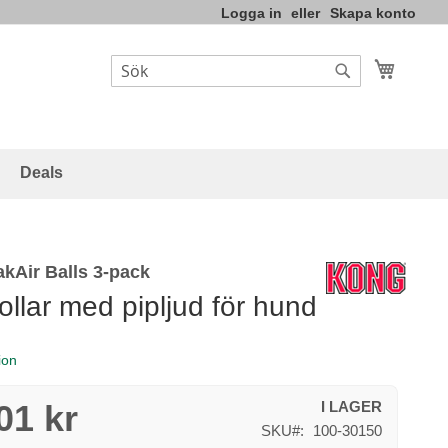
Logga in
Skapa konto
Varukor
Sök
Sök
Deals
kAir Balls 3-pack
ollar med pipljud för hund
ion
01 kr
I LAGER
SKU
100-30150