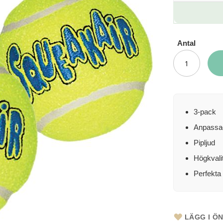
Antal
3-pack
Anpassad 
Pipljud
Högkvalit
Perfekta 
LÄGG I Ö