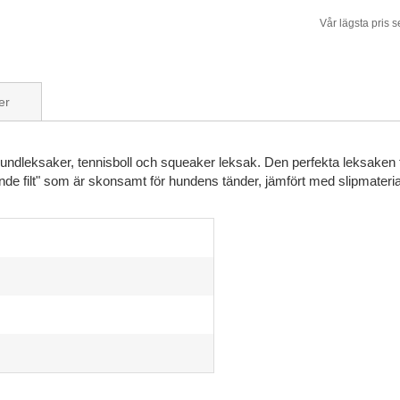
Vår lägsta pris 
er
ndleksaker, tennisboll och squeaker leksak. Den perfekta leksaken fö
pande filt" som är skonsamt för hundens tänder, jämfört med slipmateria