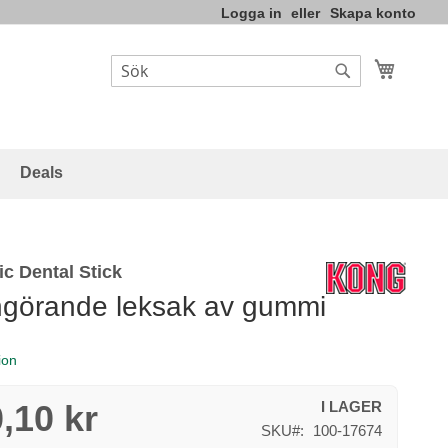
Logga in
Skapa konto
Varukor
Sök
Sök
Deals
c Dental Stick
görande leksak av gummi
ion
,10 kr
I LAGER
SKU
100-17674