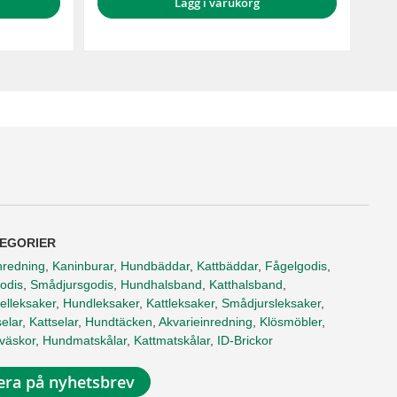
Lägg i varukorg
EGORIER
nredning
,
Kaninburar
,
Hundbäddar
,
Kattbäddar
,
Fågelgodis
,
odis
,
Smådjursgodis
,
Hundhalsband
,
Katthalsband
,
elleksaker
,
Hundleksaker
,
Kattleksaker
,
Smådjursleksaker
,
elar
,
Kattselar
,
Hundtäcken
,
Akvarieinredning
,
Klösmöbler
,
tväskor
,
Hundmatskålar
,
Kattmatskålar
,
ID-Brickor
ra på nyhetsbrev