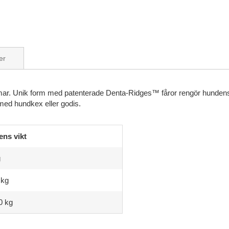
er
immar. Unik form med patenterade Denta-Ridges™ fåror rengör hundens
 med hundkex eller godis.
ns vikt
g
 kg
0 kg