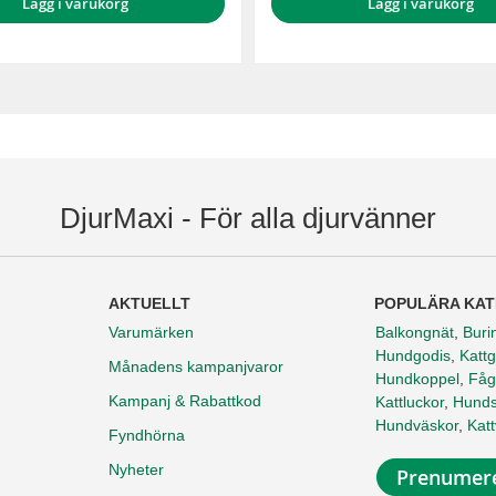
Lägg i varukorg
Lägg i varukorg
DjurMaxi - För alla djurvänner
AKTUELLT
POPULÄRA KAT
Varumärken
Balkongnät
,
Buri
Hundgodis
,
Kattg
Månadens kampanjvaror
Hundkoppel
,
Fåg
Kampanj & Rabattkod
Kattluckor
,
Hunds
Hundväskor
,
Kat
Fyndhörna
Nyheter
Prenumere