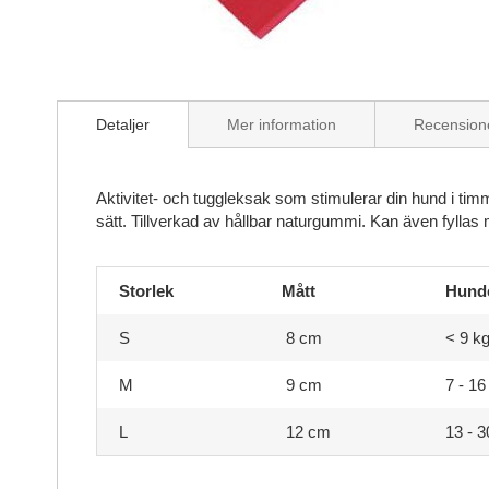
Skip
to
Detaljer
Mer information
Recension
the
beginning
of
the
Aktivitet- och tuggleksak som stimulerar din hund i t
images
sätt. Tillverkad av hållbar naturgummi. Kan även fyllas
gallery
Storlek
Mått
Hunde
S
8 cm
< 9 k
M
9 cm
7 - 16
L
12 cm
13 - 3