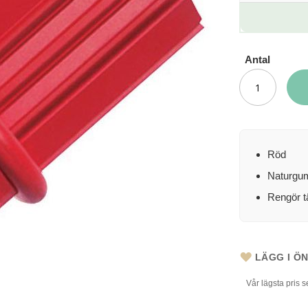
Antal
Röd
Naturgu
Rengör t
LÄGG I Ö
Vår lägsta pris 