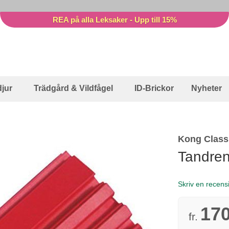
REA på alla Leksaker - Upp till 15%
jur
Trädgård & Vildfågel
ID-Brickor
Nyheter
Kong Classi
Tandren
Skriv en recens
170
fr.