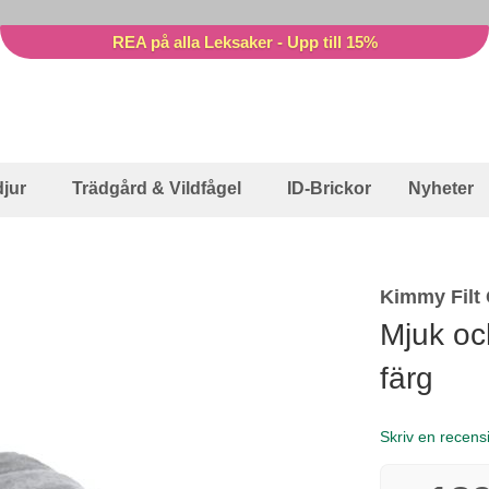
REA på alla Leksaker - Upp till 15%
jur
Trädgård & Vildfågel
ID-Brickor
Nyheter
Kimmy Filt
Mjuk och
färg
Skriv en recens