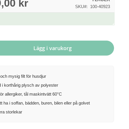
,00 kr
SKU
100-40923
Lägg i varukorg
och mysig filt för husdjur
d i korthårig plysch av polyester
ör allergiker, tål maskintvätt 60°C
tt ha i soffan, bädden, buren, bilen eller på golvet
lera storlekar