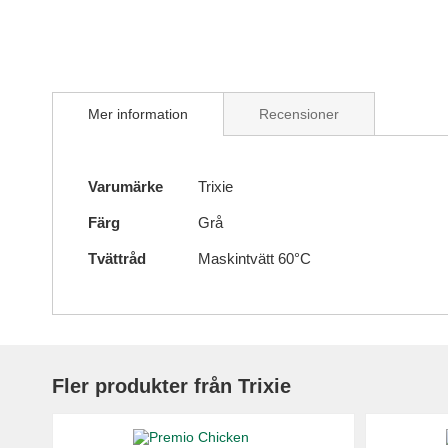
Skip
to
Mer information
Recensioner
the
beginning
of
Mer
the
Varumärke
Trixie
information
images
Färg
Grå
gallery
Tvättråd
Maskintvätt 60°C
Fler produkter från Trixie