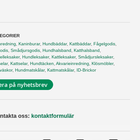
EGORIER
nredning
,
Kaninburar
,
Hundbäddar
,
Kattbäddar
,
Fågelgodis
,
odis
,
Smådjursgodis
,
Hundhalsband
,
Katthalsband
,
elleksaker
,
Hundleksaker
,
Kattleksaker
,
Smådjursleksaker
,
elar
,
Kattselar
,
Hundtäcken
,
Akvarieinredning
,
Klösmöbler
,
tväskor
,
Hundmatskålar
,
Kattmatskålar
,
ID-Brickor
ra på nyhetsbrev
ntakta oss:
kontaktformulär