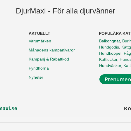
DjurMaxi - För alla djurvänner
AKTUELLT
POPULÄRA KAT
Varumärken
Balkongnät
,
Buri
Hundgodis
,
Kattg
Månadens kampanjvaror
Hundkoppel
,
Fåg
Kampanj & Rabattkod
Kattluckor
,
Hunds
Hundväskor
,
Kat
Fyndhörna
Nyheter
Prenumere
maxi.se
Ko