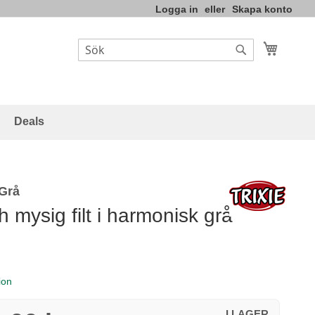
Logga in
Skapa konto
Varukor
Sök
Sök
Deals
 Grå
 mysig filt i harmonisk grå
ion
I LAGER