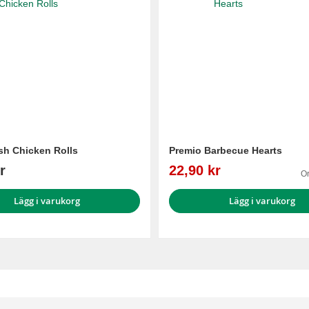
sh Chicken Rolls
Premio Barbecue Hearts
Reapris
r
22,90 kr
Or
Lägg i varukorg
Lägg i varukorg