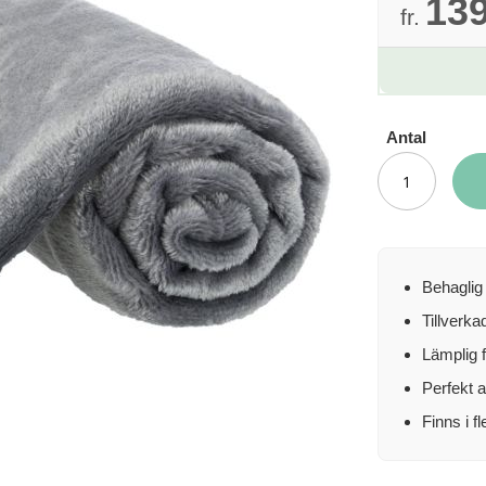
139
fr.
Antal
Behaglig 
Tillverka
Lämplig f
Perfekt a
Finns i f