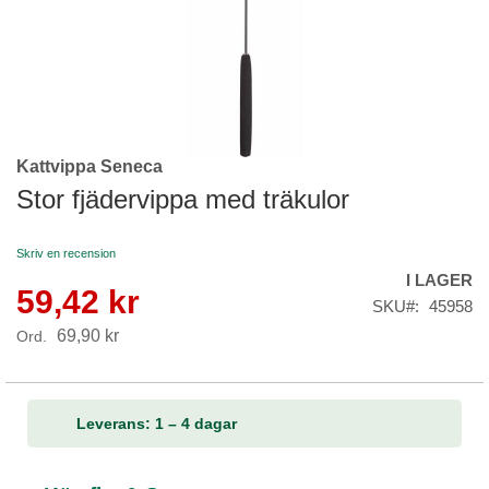
Kattvippa Seneca
Skip
to
Stor fjädervippa med träkulor
the
beginning
Skriv en recension
of
I LAGER
the
59,42 kr
Reapris
images
SKU
45958
gallery
69,90 kr
Ord.
Leverans: 1 – 4 dagar