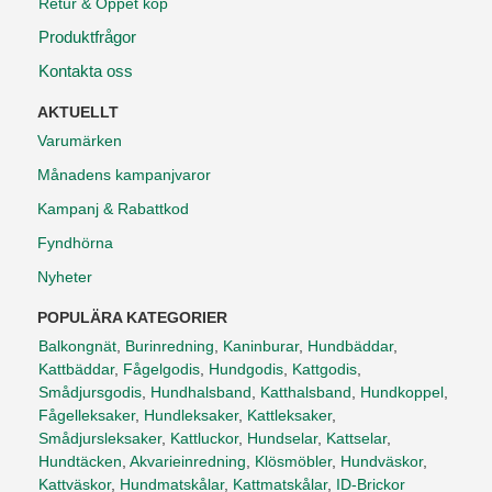
Retur & Öppet köp
Produktfrågor
Kontakta oss
AKTUELLT
Varumärken
Månadens kampanjvaror
Kampanj & Rabattkod
Fyndhörna
Nyheter
POPULÄRA KATEGORIER
Balkongnät
,
Burinredning
,
Kaninburar
,
Hundbäddar
,
Kattbäddar
,
Fågelgodis
,
Hundgodis
,
Kattgodis
,
Smådjursgodis
,
Hundhalsband
,
Katthalsband
,
Hundkoppel
,
Fågelleksaker
,
Hundleksaker
,
Kattleksaker
,
Smådjursleksaker
,
Kattluckor
,
Hundselar
,
Kattselar
,
Hundtäcken
,
Akvarieinredning
,
Klösmöbler
,
Hundväskor
,
Kattväskor
,
Hundmatskålar
,
Kattmatskålar
,
ID-Brickor