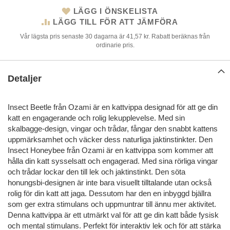
LÄGG I ÖNSKELISTA
LÄGG TILL FÖR ATT JÄMFÖRA
Vår lägsta pris senaste 30 dagarna är 41,57 kr. Rabatt beräknas från
ordinarie pris.
Detaljer
Insect Beetle från Ozami är en kattvippa designad för att ge din
katt en engagerande och rolig lekupplevelse. Med sin
skalbagge-design, vingar och trådar, fångar den snabbt kattens
uppmärksamhet och väcker dess naturliga jaktinstinkter. Den
Insect Honeybee från Ozami är en kattvippa som kommer att
hålla din katt sysselsatt och engagerad. Med sina rörliga vingar
och trådar lockar den till lek och jaktinstinkt. Den söta
honungsbi-designen är inte bara visuellt tilltalande utan också
rolig för din katt att jaga. Dessutom har den en inbyggd bjällra
som ger extra stimulans och uppmuntrar till ännu mer aktivitet.
Denna kattvippa är ett utmärkt val för att ge din katt både fysisk
och mental stimulans. Perfekt för interaktiv lek och för att stärka