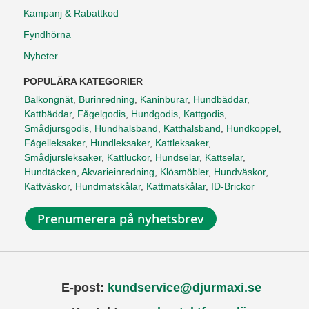
Kampanj & Rabattkod
Fyndhörna
Nyheter
POPULÄRA KATEGORIER
Balkongnät
,
Burinredning
,
Kaninburar
,
Hundbäddar
,
Kattbäddar
,
Fågelgodis
,
Hundgodis
,
Kattgodis
,
Smådjursgodis
,
Hundhalsband
,
Katthalsband
,
Hundkoppel
,
Fågelleksaker
,
Hundleksaker
,
Kattleksaker
,
Smådjursleksaker
,
Kattluckor
,
Hundselar
,
Kattselar
,
Hundtäcken
,
Akvarieinredning
,
Klösmöbler
,
Hundväskor
,
Kattväskor
,
Hundmatskålar
,
Kattmatskålar
,
ID-Brickor
Prenumerera på nyhetsbrev
E-post:
kundservice@djurmaxi.se