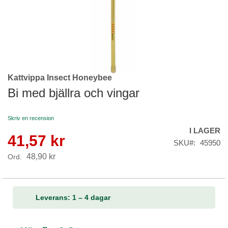
Kattvippa Insect Honeybee
Skip
to
Bi med bjällra och vingar
the
beginning
Skriv en recension
of
I LAGER
the
41,57 kr
Reapris
images
SKU
45950
gallery
48,90 kr
Ord.
Leverans: 1 – 4 dagar