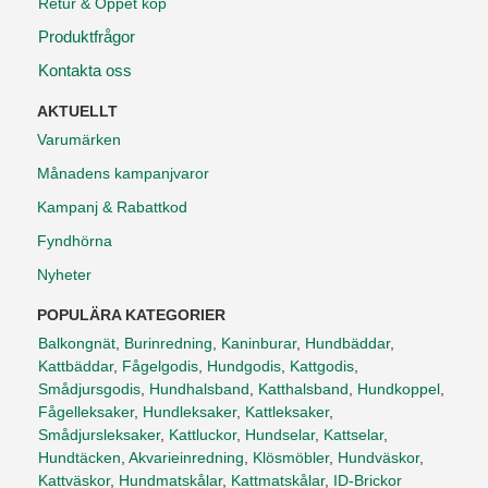
Retur & Öppet köp
Produktfrågor
Kontakta oss
AKTUELLT
Varumärken
Månadens kampanjvaror
Kampanj & Rabattkod
Fyndhörna
Nyheter
POPULÄRA KATEGORIER
Balkongnät
,
Burinredning
,
Kaninburar
,
Hundbäddar
,
Kattbäddar
,
Fågelgodis
,
Hundgodis
,
Kattgodis
,
Smådjursgodis
,
Hundhalsband
,
Katthalsband
,
Hundkoppel
,
Fågelleksaker
,
Hundleksaker
,
Kattleksaker
,
Smådjursleksaker
,
Kattluckor
,
Hundselar
,
Kattselar
,
Hundtäcken
,
Akvarieinredning
,
Klösmöbler
,
Hundväskor
,
Kattväskor
,
Hundmatskålar
,
Kattmatskålar
,
ID-Brickor