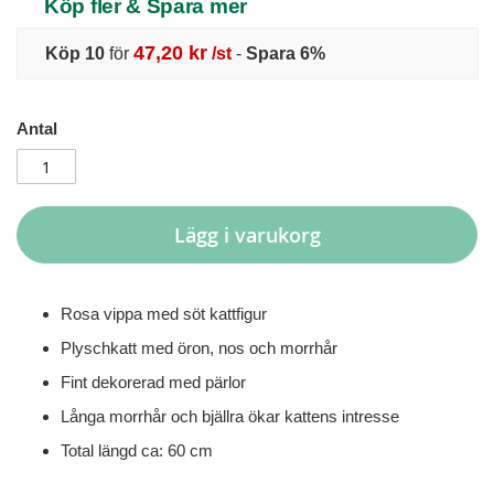
Köp fler & Spara mer
47,20 kr
Köp 10
för
/st
-
Spara
6
%
Antal
Lägg i varukorg
Rosa vippa med söt kattfigur
Plyschkatt med öron, nos och morrhår
Fint dekorerad med pärlor
Långa morrhår och bjällra ökar kattens intresse
Total längd ca: 60 cm