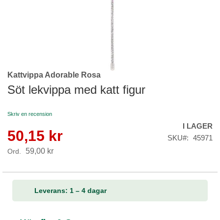
Kattvippa Adorable Rosa
Skip
to
Söt lekvippa med katt figur
the
beginning
Skriv en recension
of
I LAGER
the
50,15 kr
Reapris
images
SKU
45971
gallery
59,00 kr
Ord.
Leverans: 1 – 4 dagar