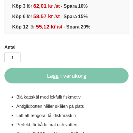
62,01 kr
Köp 3
för
/st
-
Spara
10
%
58,57 kr
Köp 6
för
/st
-
Spara
15
%
55,12 kr
Köp 12
för
/st
-
Spara
20
%
Antal
Lägg i varukorg
Blå kattskål med lekfullt fiskmotiv
Antiglidbotten håller skålen på plats
Lätt att rengöra, tål diskmaskin
Perfekt för både mat och vatten