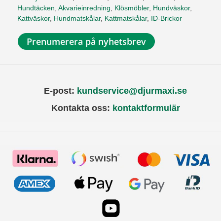
Hundtäcken
,
Akvarieinredning
,
Klösmöbler
,
Hundväskor
,
Kattväskor
,
Hundmatskålar
,
Kattmatskålar
,
ID-Brickor
Prenumerera på nyhetsbrev
E-post:
kundservice@djurmaxi.se
Kontakta oss:
kontaktformulär