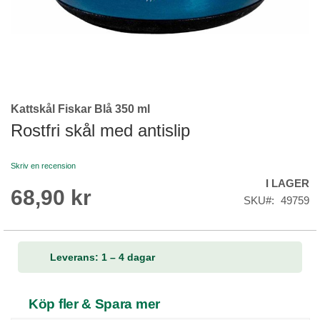
Kattskål Fiskar Blå 350 ml
Skip
to
Rostfri skål med antislip
the
beginning
Skriv en recension
of
I LAGER
the
68,90 kr
images
SKU
49759
gallery
Leverans: 1 – 4 dagar
Köp fler & Spara mer