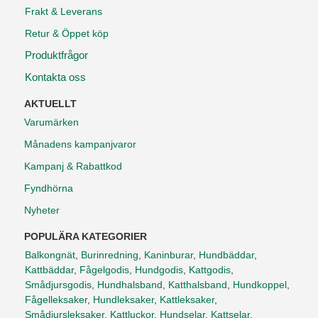
Frakt & Leverans
Retur & Öppet köp
Produktfrågor
Kontakta oss
AKTUELLT
Varumärken
Månadens kampanjvaror
Kampanj & Rabattkod
Fyndhörna
Nyheter
POPULÄRA KATEGORIER
Balkongnät
,
Burinredning
,
Kaninburar
,
Hundbäddar
,
Kattbäddar
,
Fågelgodis
,
Hundgodis
,
Kattgodis
,
Smådjursgodis
,
Hundhalsband
,
Katthalsband
,
Hundkoppel
,
Fågelleksaker
,
Hundleksaker
,
Kattleksaker
,
Smådjursleksaker
,
Kattluckor
,
Hundselar
,
Kattselar
,