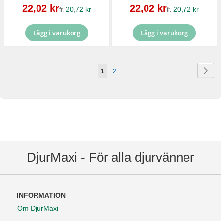
Reapris
Reapris
22,02 kr
22,02 kr
20,72 kr
20,72 kr
fr.
fr.
Lägg i varukorg
Lägg i varukorg
Sida
Sid
Näs
You're
Sida
1
2
currently
reading
page
DjurMaxi - För alla djurvänner
INFORMATION
Om DjurMaxi