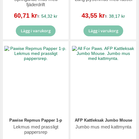
fjäderdrift
Reapris
Reapris
60,71 kr
43,55 kr
54,32 kr
38,17 kr
fr.
fr.
Lägg i varukorg
Lägg i varukorg
Pawise Repmus Papper 1-p
AFP Kattleksak Jumbo Mouse
Lekmus med prassligt
Jumbo mus med kattmynta
pappersrep