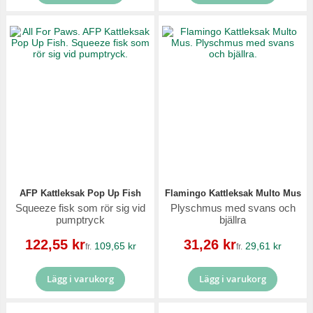
AFP Kattleksak Pop Up Fish
Flamingo Kattleksak Multo Mus
Squeeze fisk som rör sig vid
Plyschmus med svans och
pumptryck
bjällra
Reapris
Reapris
122,55 kr
31,26 kr
109,65 kr
29,61 kr
fr.
fr.
Lägg i varukorg
Lägg i varukorg