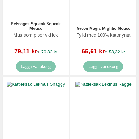
Petstages Squeak Squeak
Mouse
Green Magic Mightie Mouse
Mus som piper vid lek
Fylld med 100% kattmynta
Reapris
Reapris
79,11 kr
65,61 kr
70,32 kr
58,32 kr
fr.
fr.
Lägg i varukorg
Lägg i varukorg