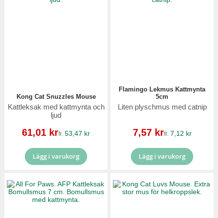
Flamingo Lekmus Kattmynta
Kong Cat Snuzzles Mouse
5cm
Kattleksak med kattmynta och
Liten plyschmus med catnip
ljud
Reapris
Reapris
61,01 kr
7,57 kr
53,47 kr
7,12 kr
fr.
fr.
Lägg i varukorg
Lägg i varukorg