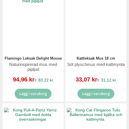
Flamingo Leksak Delight Mouse
Kattleksak Mus 18 cm
Naturinspirerad mus med
Söt plyschmus med kattmynta
pipljud
Reapris
Reapris
94,96 kr
33,07 kr
83,22 kr
31,12 kr
fr.
fr.
Lägg i varukorg
Lägg i varukorg