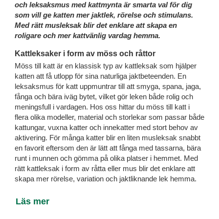
och leksaksmus med kattmynta är smarta val för dig
som vill ge katten mer jaktlek, rörelse och stimulans.
Med rätt musleksak blir det enklare att skapa en
roligare och mer kattvänlig vardag hemma.
Kattleksaker i form av möss och råttor
Möss till katt är en klassisk typ av kattleksak som hjälper
katten att få utlopp för sina naturliga jaktbeteenden. En
leksaksmus för katt uppmuntrar till att smyga, spana, jaga,
fånga och bära iväg bytet, vilket gör leken både rolig och
meningsfull i vardagen. Hos oss hittar du möss till katt i
flera olika modeller, material och storlekar som passar både
kattungar, vuxna katter och innekatter med stort behov av
aktivering. För många katter blir en liten musleksak snabbt
en favorit eftersom den är lätt att fånga med tassarna, bära
runt i munnen och gömma på olika platser i hemmet. Med
rätt kattleksak i form av råtta eller mus blir det enklare att
skapa mer rörelse, variation och jaktliknande lek hemma.
Läs mer