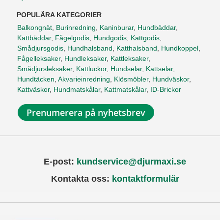
POPULÄRA KATEGORIER
Balkongnät
,
Burinredning
,
Kaninburar
,
Hundbäddar
,
Kattbäddar
,
Fågelgodis
,
Hundgodis
,
Kattgodis
,
Smådjursgodis
,
Hundhalsband
,
Katthalsband
,
Hundkoppel
,
Fågelleksaker
,
Hundleksaker
,
Kattleksaker
,
Smådjursleksaker
,
Kattluckor
,
Hundselar
,
Kattselar
,
Hundtäcken
,
Akvarieinredning
,
Klösmöbler
,
Hundväskor
,
Kattväskor
,
Hundmatskålar
,
Kattmatskålar
,
ID-Brickor
Prenumerera på nyhetsbrev
E-post:
kundservice@djurmaxi.se
Kontakta oss:
kontaktformulär