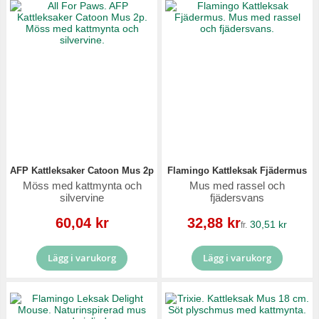
AFP Kattleksaker Catoon Mus 2p
Flamingo Kattleksak Fjädermus
Möss med kattmynta och
Mus med rassel och
silvervine
fjädersvans
Reapris
Reapris
60,04 kr
32,88 kr
30,51 kr
fr.
Lägg i varukorg
Lägg i varukorg