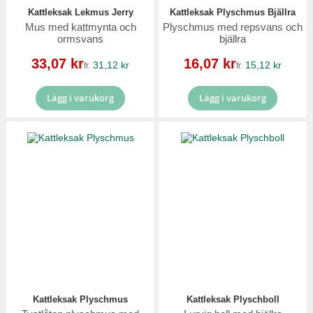
Kattleksak Lekmus Jerry
Kattleksak Plyschmus Bjällra
Mus med kattmynta och
Plyschmus med repsvans och
ormsvans
bjällra
Reapris
Reapris
33,07 kr
16,07 kr
31,12 kr
15,12 kr
fr.
fr.
Lägg i varukorg
Lägg i varukorg
Kattleksak Plyschmus
Kattleksak Plyschboll