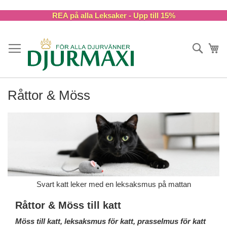
Skip
REA på alla Leksaker - Upp till 15%
to
Content
Sök
Va
Råttor & Möss
Svart katt leker med en leksaksmus på mattan
Råttor & Möss till katt
Möss till katt, leksaksmus för katt, prasselmus för katt