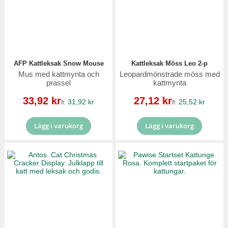
AFP Kattleksak Snow Mouse
Kattleksak Möss Leo 2-p
Mus med kattmynta och
Leopardmönstrade möss med
prassel
kattmynta
Reapris
Reapris
33,92 kr
27,12 kr
31,92 kr
25,52 kr
fr.
fr.
Lägg i varukorg
Lägg i varukorg