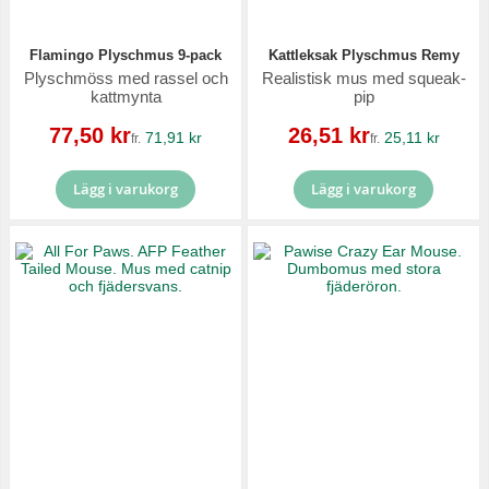
Flamingo Plyschmus 9-pack
Kattleksak Plyschmus Remy
Plyschmöss med rassel och
Realistisk mus med squeak-
kattmynta
pip
Reapris
Reapris
77,50 kr
26,51 kr
71,91 kr
25,11 kr
fr.
fr.
Lägg i varukorg
Lägg i varukorg