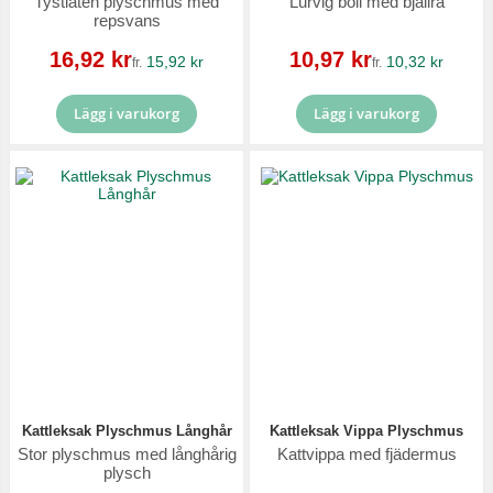
Tystlåten plyschmus med
Lurvig boll med bjällra
repsvans
Reapris
Reapris
16,92 kr
10,97 kr
15,92 kr
10,32 kr
fr.
fr.
Lägg i varukorg
Lägg i varukorg
Kattleksak Plyschmus Långhår
Kattleksak Vippa Plyschmus
Stor plyschmus med långhårig
Kattvippa med fjädermus
plysch