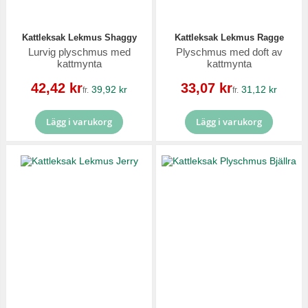
Kattleksak Lekmus Shaggy
Kattleksak Lekmus Ragge
Lurvig plyschmus med
Plyschmus med doft av
kattmynta
kattmynta
Reapris
Reapris
42,42 kr
33,07 kr
39,92 kr
31,12 kr
fr.
fr.
Lägg i varukorg
Lägg i varukorg