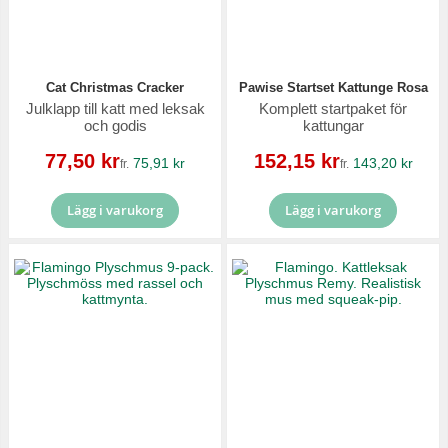
Cat Christmas Cracker
Pawise Startset Kattunge Rosa
Julklapp till katt med leksak
Komplett startpaket för
och godis
kattungar
Reapris
Reapris
77,50 kr
152,15 kr
75,91 kr
143,20 kr
fr.
fr.
Lägg i varukorg
Lägg i varukorg