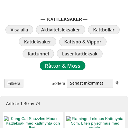
— KATTLEKSAKER —
Visa alla
Aktivitetsleksaker
Kattbollar
Kattleksaker
Kattspö & Vippor
Kattunnel
Laser kattleksak
Råttor & Möss
Stig
Sortera
Filtrera
ordn
Artiklar
1
-
40
av
74