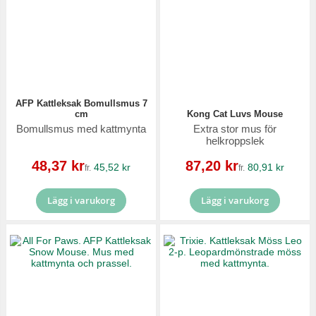
AFP Kattleksak Bomullsmus 7
cm
Kong Cat Luvs Mouse
Bomullsmus med kattmynta
Extra stor mus för
helkroppslek
Reapris
Reapris
48,37 kr
87,20 kr
45,52 kr
80,91 kr
fr.
fr.
Lägg i varukorg
Lägg i varukorg