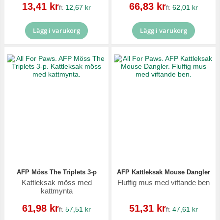
Reapris
Reapris
13,41 kr
66,83 kr
12,67 kr
62,01 kr
fr.
fr.
Lägg i varukorg
Lägg i varukorg
AFP Möss The Triplets 3-p
AFP Kattleksak Mouse Dangler
Kattleksak möss med
Fluffig mus med viftande ben
kattmynta
Reapris
Reapris
61,98 kr
51,31 kr
57,51 kr
47,61 kr
fr.
fr.