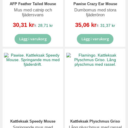
AFP Feather Tailed Mouse
Pawise Crazy Ear Mouse
Mus med catnip och
Dumbomus med stora
fjädersvans
fjäderöron
Reapris
Reapris
30,31 kr
35,06 kr
28,71 kr
31,37 kr
fr.
fr.
Lägg i varukorg
Lägg i varukorg
Kattleksak Speedy Mouse
Kattleksak Plyschmus Griso
Springande mus med
Lång plyschmus med rassel