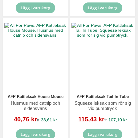
Lägg i varukorg
Lägg i varukorg
AFP Kattleksak House Mouse
AFP Kattleksak Tail In Tube
Husmus med catnip och
Squeeze leksak som rör sig
sidensvans
vid pumptryck
Reapris
Reapris
40,76 kr
115,43 kr
38,61 kr
107,10 kr
fr.
fr.
Lägg i varukorg
Lägg i varukorg