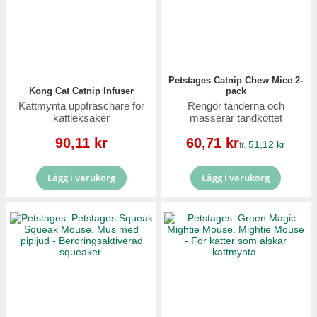
Petstages Catnip Chew Mice 2-
Kong Cat Catnip Infuser
pack
Kattmynta uppfräschare för
Rengör tänderna och
kattleksaker
masserar tandköttet
Reapris
Reapris
90,11 kr
60,71 kr
51,12 kr
fr.
Lägg i varukorg
Lägg i varukorg