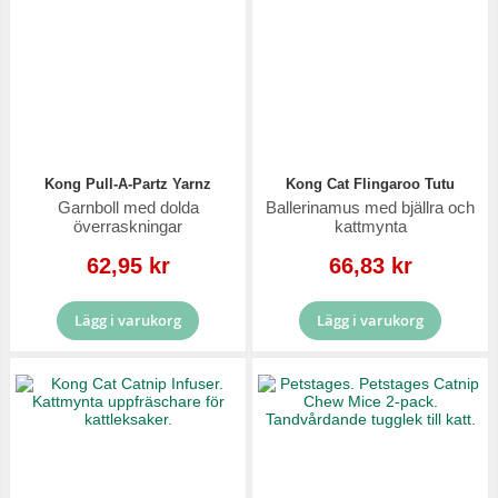
Kong Pull-A-Partz Yarnz
Kong Cat Flingaroo Tutu
Garnboll med dolda
Ballerinamus med bjällra och
överraskningar
kattmynta
Reapris
Reapris
62,95 kr
66,83 kr
Lägg i varukorg
Lägg i varukorg