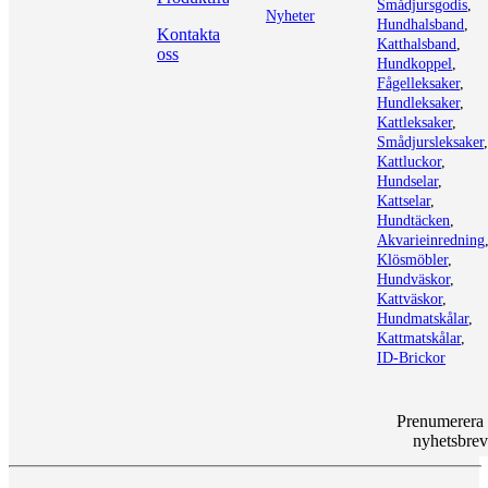
Smådjursgodis
,
Nyheter
Hundhalsband
,
Kontakta
Katthalsband
,
oss
Hundkoppel
,
Fågelleksaker
,
Hundleksaker
,
Kattleksaker
,
Smådjursleksaker
,
Kattluckor
,
Hundselar
,
Kattselar
,
Hundtäcken
,
Akvarieinredning
Klösmöbler
,
Hundväskor
,
Kattväskor
,
Hundmatskålar
,
Kattmatskålar
,
ID-Brickor
Prenumerera
nyhetsbrev