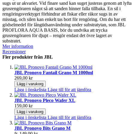
sugs ut ur akvariet. Vid finare sand kan suget justeras genom att lyfta
grusrengöraren något så att sanden hinner falla tillbaka. En sil i
rengöringsverktyget förhindrar att fiskar eller räkor sugs in av
misstag, och silen kan enkelt tas bort för rengöring. Om du har ett
gödselmedel för långtidsanvändning under substratytan, som JBL
PROFLORA AQUA BASIS, bör du undvika att trycka
grusrengöraren för djupt – rengör endast det övre lagret av
substratet.
Mer information
Recensioner
Fler produkter från JBL
JBL Pronovo Fantail Grano M 1000ml
269,00 kr
Lägg i varukorg
Lägg i önskelista
Lägg till för att jämföra
JBL Pronovo Pleco Wafer XL
159,00 kr
Lägg i varukorg
Lägg i önskelista
Lägg till för att jämföra
JBL Pronovo Bits Grano M
fr.
149,00 kr