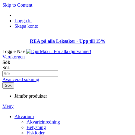
Skip to Content
Logga in
Skapa konto
REA på alla Leksaker - Upp till 15%
Toggle Nav
Varukorgen
Sök
Sök
Avancerad sökning
Sök
Jämför produkter
Meny
Akvarium
Akvarieinredning
Belysning
Fiskfoder