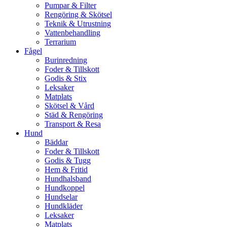
Pumpar & Filter
Rengöring & Skötsel
Teknik & Utrustning
Vattenbehandling
Terrarium
Fågel
Burinredning
Foder & Tillskott
Godis & Stix
Leksaker
Matplats
Skötsel & Vård
Städ & Rengöring
Transport & Resa
Hund
Bäddar
Foder & Tillskott
Godis & Tugg
Hem & Fritid
Hundhalsband
Hundkoppel
Hundselar
Hundkläder
Leksaker
Matplats