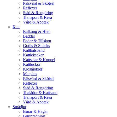
Pälsvård & Skötsel
Reflexer
Städ & Rengöring
Transport & Resa
Vård & Apotek
Katt
Balkong & Hem
Bäddar
Foder & Tillskott
Godis & Snacks
Katthalsband
Kattleksaker
Kattselar & Koppel
Kattluckor
Klösmöbler
Matplats
Pälsvård & Skötsel
Reflexer
Städ & Rengöring
Toalådor & Kattsand
Transport & Resa
Vård & Apotek
Smådjur
Burar & Hagar
Burinredning