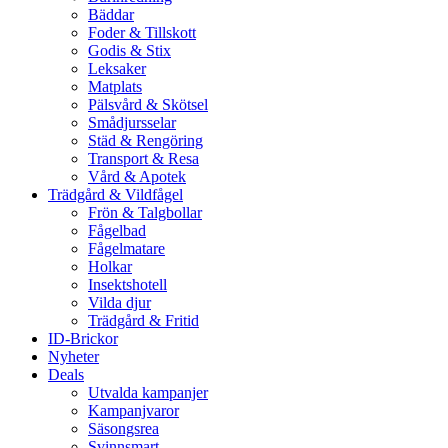
Bäddar
Foder & Tillskott
Godis & Stix
Leksaker
Matplats
Pälsvård & Skötsel
Smådjursselar
Städ & Rengöring
Transport & Resa
Vård & Apotek
Trädgård & Vildfågel
Frön & Talgbollar
Fågelbad
Fågelmatare
Holkar
Insektshotell
Vilda djur
Trädgård & Fritid
ID-Brickor
Nyheter
Deals
Utvalda kampanjer
Kampanjvaror
Säsongsrea
Svinnsmart