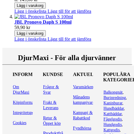
Lägg i varukorg
Lägg i önskelista
Lägg till för att jämföra
JBL Pronovo Daph S 100ml
59,90 kr
Lägg i varukorg
Lägg i önskelista
Lägg till för att jämföra
DjurMaxi - För alla djurvänner
INFORMATION
KUNDSERVICE
AKTUELLT
POPULÄRA
KATEGORIE
Om
Frågor &
Varumärken
DjurMaxi
Svar
Balkongnät
,
Månadens
Burinredning
,
Köpinformation
Frakt &
kampanjvaror
Kaninburar
,
Leverans
Hundbäddar
,
Integritetspolicy
Kampanj &
Kattbäddar
,
Retur &
Rabattkod
Fågelgodis
,
Cookies
Öppet köp
Hundgodis
,
Fyndhörna
Kattgodis
,
Produktfrågor