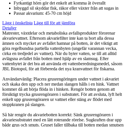
Fyrkantigt hörn gör det enkelt att komma åt överallt
Inbyggd sil skyddar fisk, räkor eller växter från att sugas in
Passar akvarium: 45-70 cm höjd
Lägg i önskelista
Lägg till för att jämföra
Detaljer
Matrester, växtdelar och metaboliska avfallsprodukter förorenar
akvarievattnet. Eftersom akvariefilter inte kan ta bort alla dessa
ämnen och mycket av avfallet hamnar på botten, är det viktigt att
göra regelbundna partiella vattenbyten (ungefär varannan vecka,
cirka en tredjedel av vattnet). När du byter vatten, se till att alltid
avlägsna avfallet från botten med hjälp av en slamsug. Efter
vattenbytet är det bra att använda ett vattenberedningsmedel, såsom
JBL Biotopol, för att förbereda det nya kranvattnet för fiskarna.
Användarvänlig: Placera grusrengöringen under vattnet i akvariet
och skaka den upp och ner medan slangen hålls i en hink. Vattnet
kommer då att börja flöda in i hinken. Rengör botten genom att
försiktigt trycka grusrengöraren i substratet. För att avsluta, lyft helt
enkelt upp grusrengöraren ur vattnet eller stäng av flödet med
stoppkranen på slangen.
Så här rengör du akvariebotten korrekt: Sänk grusrengöraren i
akvariesubstratet med en lätt roterande rörelse. Sugkraften drar upp
både grus och smuts. Gruset faller tillbaka till botten medan smutsen