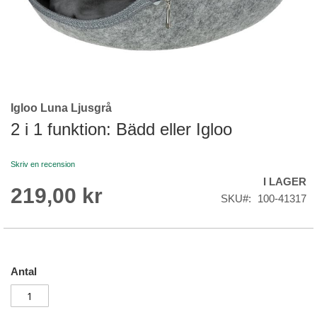
Igloo Luna Ljusgrå
Skip
to
2 i 1 funktion: Bädd eller Igloo
the
beginning
Skriv en recension
of
I LAGER
the
219,00 kr
images
SKU
100-41317
gallery
Antal