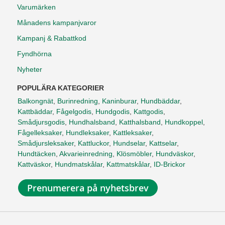
Varumärken
Månadens kampanjvaror
Kampanj & Rabattkod
Fyndhörna
Nyheter
POPULÄRA KATEGORIER
Balkongnät
,
Burinredning
,
Kaninburar
,
Hundbäddar
,
Kattbäddar
,
Fågelgodis
,
Hundgodis
,
Kattgodis
,
Smådjursgodis
,
Hundhalsband
,
Katthalsband
,
Hundkoppel
,
Fågelleksaker
,
Hundleksaker
,
Kattleksaker
,
Smådjursleksaker
,
Kattluckor
,
Hundselar
,
Kattselar
,
Hundtäcken
,
Akvarieinredning
,
Klösmöbler
,
Hundväskor
,
Kattväskor
,
Hundmatskålar
,
Kattmatskålar
,
ID-Brickor
Prenumerera på nyhetsbrev