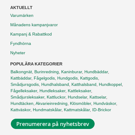
AKTUELLT
Varumärken
Månadens kampanjvaror
Kampanj & Rabattkod
Fyndhörna
Nyheter
POPULÄRA KATEGORIER
Balkongnät
,
Burinredning
,
Kaninburar
,
Hundbäddar
,
Kattbäddar
,
Fågelgodis
,
Hundgodis
,
Kattgodis
,
Smådjursgodis
,
Hundhalsband
,
Katthalsband
,
Hundkoppel
,
Fågelleksaker
,
Hundleksaker
,
Kattleksaker
,
Smådjursleksaker
,
Kattluckor
,
Hundselar
,
Kattselar
,
Hundtäcken
,
Akvarieinredning
,
Klösmöbler
,
Hundväskor
,
Kattväskor
,
Hundmatskålar
,
Kattmatskålar
,
ID-Brickor
Prenumerera på nyhetsbrev