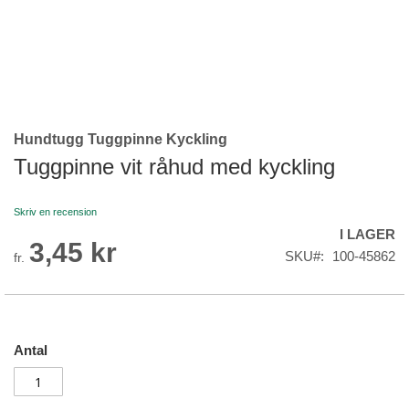
Hundtugg Tuggpinne Kyckling
Skip
to
Tuggpinne vit råhud med kyckling
the
beginning
Skriv en recension
of
I LAGER
the
3,45 kr
images
SKU
100-45862
fr.
gallery
Antal